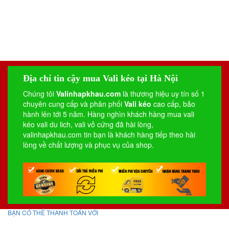
Địa chỉ tin cậy mua Vali kéo tại Hà Nội
Chúng tôi
Valinhapkhau.com
là thương hiệu uy tín số 1
chuyên cung cấp và phân phối
Vali kéo
cao cấp, bảo
hành lên tới 5 năm. Hàng nghìn khách hàng mua vali
kéo
vali du lich
,
vali vỏ cứng
đã hài lòng,
valinhapkhau.com tin bạn là khách hàng tiếp theo hài
lòng về chất lượng và phục vụ của shop.
BẠN CÓ THỂ THANH TOÁN VỚI