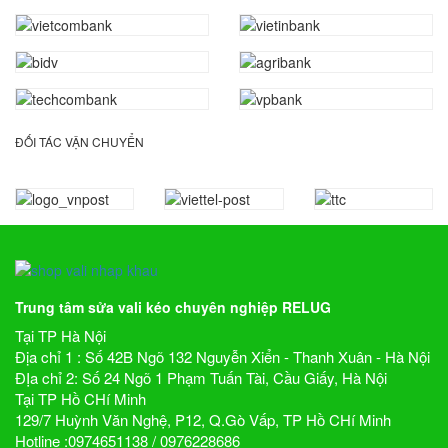
ĐỐI TÁC VẬN CHUYỂN
Trung tâm sửa vali kéo chuyên nghiệp RELUG
Tại TP Hà Nội
Địa chỉ 1 : Số 42B Ngõ 132 Nguyễn Xiển - Thanh Xuân - Hà Nội
ĐỊa chỉ 2: Số 24 Ngõ 1 Phạm Tuấn Tài, Cầu Giấy, Hà Nội
Tại TP Hồ CHí Minh
129/7 Huỳnh Văn Nghệ, P12, Q.Gò Vấp, TP Hồ CHí Minh
Hotline :0974651138 / 0976228686