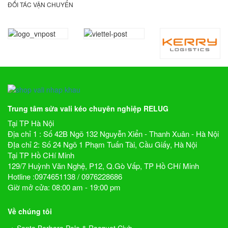
ĐỐI TÁC VẬN CHUYỂN
Trung tâm sửa vali kéo chuyên nghiệp RELUG
Tại TP Hà Nội
Địa chỉ 1 : Số 42B Ngõ 132 Nguyễn Xiển - Thanh Xuân - Hà Nội
ĐỊa chỉ 2: Số 24 Ngõ 1 Phạm Tuấn Tài, Cầu Giấy, Hà Nội
Tại TP Hồ CHí Minh
129/7 Huỳnh Văn Nghệ, P12, Q.Gò Vấp, TP Hồ CHí Minh
Hotline :0974651138 / 0976228686
Giờ mở cửa: 08:00 am - 19:00 pm
Về chúng tôi