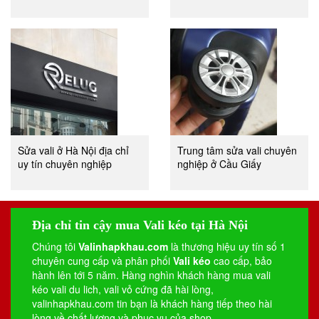
Sửa vali ở Hà Nội địa chỉ
Trung tâm sửa vali chuyên
uy tín chuyên nghiệp
nghiệp ở Cầu Giấy
Địa chỉ tin cậy mua Vali kéo tại Hà Nội
Chúng tôi
Valinhapkhau.com
là thương hiệu uy tín số 1
chuyên cung cấp và phân phối
Vali kéo
cao cấp, bảo
hành lên tới 5 năm. Hàng nghìn khách hàng mua vali
kéo
vali du lich
,
vali vỏ cứng
đã hài lòng,
valinhapkhau.com tin bạn là khách hàng tiếp theo hài
lòng về chất lượng và phục vụ của shop.