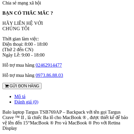
Chia sẻ mạng xã hội
BẠN CÓ THẮC MẮC ?
HÃY LIÊN HỆ VỚI
CHÚNG TÔI
Thời gian làm việc:
Điện thoại: 8:00 - 18:00
(Thứ 2 đến CN)
Ngày Lễ: 9:00 - 18:00
Hỗ trợ mua hàng
02462914477
Hỗ trợ mua hàng
0973.86.88.03
GỬI ĐƠN HÀNG
Mô tả
Đánh giá (0)
Balo laptop Targus TSB769AP – Backpack với tên gọi
Targus
Crave
™ II
, là chiếc
Ba lô cho
MacBook
®
,
được thiết kế để
bảo
vệ
lên đến 15
“
MacBook
® Pro
và MacBook
® Pro
với
Retina
Display