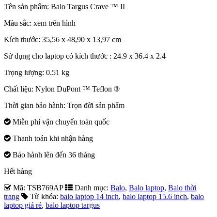
Tên sản phẩm: Balo
Targus
Crave
™ II
Màu sắc: xem trên hình
Kích thước:
35,56
x
48,90
x
13,97
cm
Sử dụng cho laptop có kích thước :
24.9
x
36.4
x 2.4
Trọng lượng: 0.51 kg
Chất liệu: Nylon
DuPont ™
Teflon
®
Thời gian bảo hành: Trọn đời sản phẩm
Miễn phí vận chuyển toàn quốc
Thanh toán khi nhận hàng
Bảo hành lên đến 36 tháng
Hết hàng
Mã:
TSB769AP
Danh mục:
Balo
,
Balo laptop
,
Balo thời
trang
Từ khóa:
balo laptop 14 inch
,
balo laptop 15.6 inch
,
balo
laptop giá rẻ
,
balo laptop targus