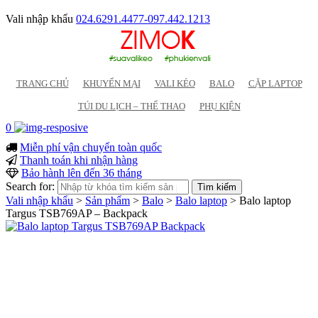
Vali nhập khẩu
024.6291.4477-097.442.1213
TRANG CHỦ
KHUYẾN MẠI
VALI KÉO
BALO
CẶP LAPTOP
TÚI DU LỊCH – THỂ THAO
PHỤ KIỆN
0
Miễn phí vận chuyển toàn quốc
Thanh toán khi nhận hàng
Bảo hành lên đến 36 tháng
Search for:
Vali nhập khẩu
>
Sản phẩm
>
Balo
>
Balo laptop
>
Balo laptop
Targus TSB769AP – Backpack