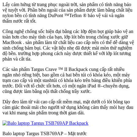
Lấy cảm hứng từ
trang phục
ngoài trời
, sản phẩm
có tính năng
bảo
vệ tuyệt vời
.
Phần
bên ngoài
của sản phẩm
được
làm bằng chất liệu
nylon
bền
có tính năng
DuPont ™
Teflon
®
bảo vệ vải
và ngăn
thấm nước rất tốt
.
Công nghệ chống sốc hiện đại bằng các lớp đệm bọt giúp bảo vệ an
toàn hơn cho máy tính của bạn
,
lớp lót
bên trong
chống xước
giữ
MacBook
.
sản phẩm làm từ chất liệu cao cấp nên có thể dễ dàng vệ
sinh chống bám bụi
. C
ác
vật liệu nhẹ
đã được
mài mòn
thử nghiệm
độ bền.
trường hợp
phong cách
này được thiết kế
với lớp lót
tương
phản và
cắt tỉa.
Các sản phẩm Targus
Crave
™ II
Backpack
cung cấp rất nhiều
ngăn nhỏ riêng biệt
, bao gồm cả
hai
bên
túi
có khóa kéo
,
một máy
trạm
cao cấp
và
một stash
túi
có khóa kéo
trên
bảng điều khiển
phía
trước
.
Đối với tổ chức
tốt hơn
, có một
ngăn
iPad
®
–
chuyên dụng,
cũng được làm bằng
nội thất
chống trầy xước.
Dây đeo làm từ vải cao cấp rất mềm mại, mặt dưới có lót bông tạo
cảm giác thoải mái cho người sử dụng không cảm thấy mỏi hay đau
vai khi mang sản phẩm trong thời gian dài.
Balo laptop Targus TSB769AP – Mặt trước