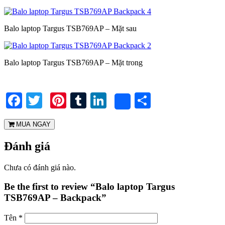
Balo laptop Targus TSB769AP – Mặt sau
Balo laptop Targus TSB769AP – Mặt trong
Facebook
Twitter
Pinterest
Tumblr
LinkedIn
Share
Share
MUA NGAY
Đánh giá
Chưa có đánh giá nào.
Be the first to review “Balo laptop Targus
TSB769AP – Backpack”
Tên
*