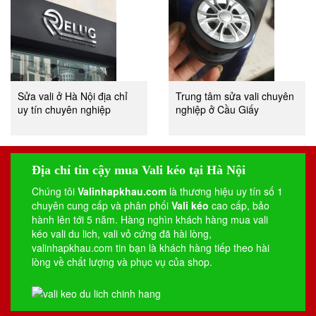
Sửa vali ở Hà Nội địa chỉ
Trung tâm sửa vali chuyên
uy tín chuyên nghiệp
nghiệp ở Cầu Giấy
Địa chỉ tin cậy mua Vali kéo tại Hà Nội
Chúng tôi
Valinhapkhau.com
là thương hiệu uy tín số 1
chuyên cung cấp và phân phối
Vali kéo
cao cấp, bảo
hành lên tới 5 năm. Hàng nghìn khách hàng mua vali
kéo
vali du lich
,
vali vỏ cứng
đã hài lòng,
valinhapkhau.com tin bạn là khách hàng tiếp theo hài
lòng về chất lượng và phục vụ của shop.