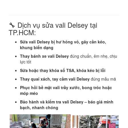
🔧 Dịch vụ sửa vali Delsey tại
TP.HCM:
Sửa vali Delsey bị hư hỏng vỏ, gãy cần kéo,
khung biến dạng
Thay bánh xe vali Delsey
đúng chuẩn, êm nhẹ, chịu
lực tốt
Sửa hoặc thay khóa số TSA, khóa kéo bị lỗi
Thay quai xách, tay cầm vali Delsey
đúng mẫu mã
Phục hồi bề mặt vali trầy xước, bong tróc hoặc
móp méo
Bảo hành và kiểm tra vali Delsey – báo giá minh
bạch, nhanh chóng