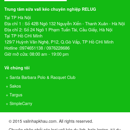
Trung tâm sửa vali kéo chuyên nghiệp RELUG
Tại TP Hà Nội
Địa chỉ 1 : Số 42B Ngõ 132 Nguyễn Xiển - Thanh Xuân - Hà Nội
ĐỊa chỉ 2: Số 24 Ngõ 1 Phạm Tuấn Tài, Cầu Giấy, Hà Nội
Tại TP Hồ CHí Minh
129/7 Huỳnh Văn Nghệ, P12, Q.Gò Vấp, TP Hồ CHí Minh
Hotline :0974651138 / 0976228686
Giờ mở cửa: 08:00 am - 19:00 pm
Về chúng tôi
Santa Barbara Polo & Racquet Club
Sakos
Targus
SimpleCarry
© 2015 valinhapkhau.com. All rights reserved.
Chuyên phân phối các loại vali kéo du lịch, balo laptop, túi du