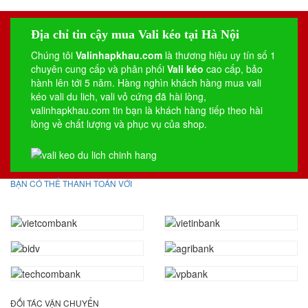
Địa chỉ tin cậy mua Vali kéo tại Hà Nội
Chúng tôi
Valinhapkhau.com
là thương hiệu uy tín số 1
chuyên cung cấp và phân phối
Vali kéo
cao cấp, bảo
hành lên tới 5 năm. Hàng nghìn khách hàng mua vali
kéo
vali du lich
,
vali vỏ cứng
đã hài lòng,
valinhapkhau.com tin bạn là khách hàng tiếp theo hài
lòng về chất lượng và phục vụ của shop.
BẠN CÓ THỂ THANH TOÁN VỚI
ĐỐI TÁC VẬN CHUYỂN