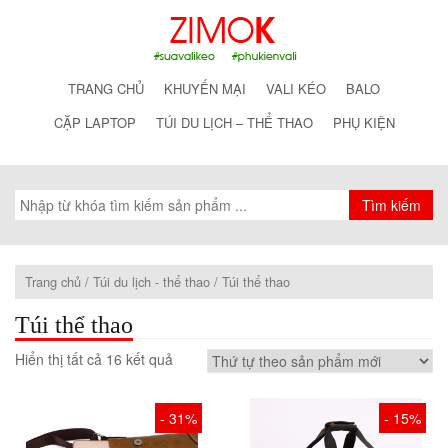
TRANG CHỦ
KHUYẾN MẠI
VALI KÉO
BALO
CẶP LAPTOP
TÚI DU LỊCH – THỂ THAO
PHỤ KIỆN
Trang chủ
/
Túi du lịch - thể thao
/ Túi thể thao
Túi thể thao
Hiển thị tất cả 16 kết quả
- 31%
- 15%