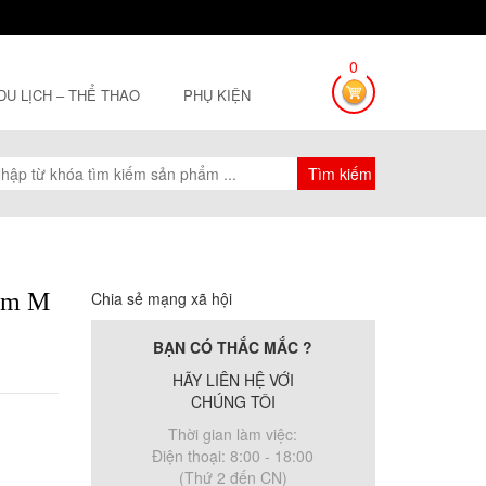
0
 DU LỊCH – THỂ THAO
PHỤ KIỆN
Gym M
Chia sẻ mạng xã hội
BẠN CÓ THẮC MẮC ?
HÃY LIÊN HỆ VỚI
CHÚNG TÔI
Thời gian làm việc:
Điện thoại: 8:00 - 18:00
(Thứ 2 đến CN)