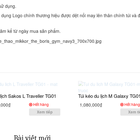
 sử dụng.
 dụng Logo chính thương hiệu được dệt nổi may lên thân chính túi và 
năm kể từ ngày mua sản phẩm.
 lịch Sakos L Traveller TG01
Túi kéo du lịch M Galaxy TG0
,000₫
Hết hàng
1,080,000₫
Hết hàn
Xem tiếp
Xem ti
Bài viết mới