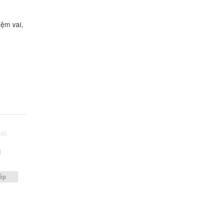
đệm vai,
1
g
ếp