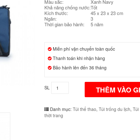
Màu sắc:
Xanh Navy
Khả năng chống nước:
Tốt
Kích thước:
45 x 23 x 23 cm
Ngăn:
3
Thời gian bảo hành:
5 năm
Miễn phí vận chuyển toàn quốc
Thanh toán khi nhận hàng
Bảo hành lên đến 36 tháng
SL
THÊM VÀO G
Danh mục:
Túi thể thao
,
Túi trống du lịch
,
Túi
thời trang