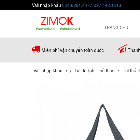
Vali nhập khẩu
024.6291.4477-097.442.1213
TRANG CHỦ
Miễn phí vận chuyển toàn quốc
Thanh
Vali nhập khẩu
>
>
Túi du lịch - thể thao
>
Túi thể 