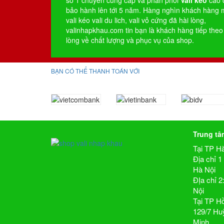
số 1 chuyên cung cấp và phân phối
Vali kéo
cao 
bảo hành lên tới 5 năm. Hàng nghìn khách hàng
vali kéo
vali du lich
,
vali vỏ cứng
đã hài lòng,
valinhapkhau.com tin bạn là khách hàng tiếp theo
lòng về chất lượng và phục vụ của shop.
BẠN CÓ THỂ THANH TOÁN VỚI
Trung tâ
Tại TP H
Địa chỉ 
Hà Nội
ĐỊa chỉ 
Nội
Tại TP H
129/7 Hu
Minh