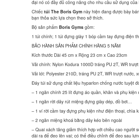
đại nó có đầy đủ công năng cho nhu cầu sử dụng của 
Chiếc
túi The Boris Gym
này hiện đang được bày bán
bạn thỏa sức lựa chọn theo sở thích.
Bộ sản phẩm
Boris Gyms
gồm:
1 túi chính; 1 túi đựng giày 1 bóp cầm tay đựng điện t
BẢO HÀNH SẢN PHẨM CHÍNH HÃNG 5 NĂM
Kích thước Dài 45 cm x Rộng 23 cm x Cao 23cm
Vải chính: Nylon Kodura 1000D tráng PU 2T, WR trượt
Vải lót: Polyester 210D, tráng PU 2T, WR trượt nước, 
Đáy túi sử dụng chất liệu hyparlon chống nước tuyệt đố
– 1 ngăn chính 25 lít đựng áo quần, khăn và phụ kiện du
– 1 ngăn rời dây rút miệng đựng giày dép, đồ bơi…
– 1 ví rời cầm tay đựng phụ kiện như điện thoại, chìa k
– 2 ngăn miệng khoá bằng dây kéo bên ngoài
– Quai xách tăng giảm thích hợp với chiều cao người s
dài ra để đeo lên vai; có thể điều chỉnh để đeo sau lư