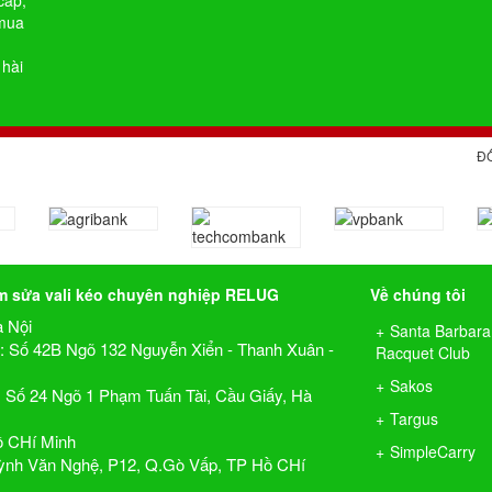
cấp,
 mua
 hài
Đ
m sửa vali kéo chuyên nghiệp RELUG
Về chúng tôi
à Nội
Santa Barbara
1 : Số 42B Ngõ 132 Nguyễn Xiển - Thanh Xuân -
Racquet Club
Sakos
2: Số 24 Ngõ 1 Phạm Tuấn Tài, Cầu Giấy, Hà
Targus
ồ CHí Minh
SimpleCarry
ỳnh Văn Nghệ, P12, Q.Gò Vấp, TP Hồ CHí