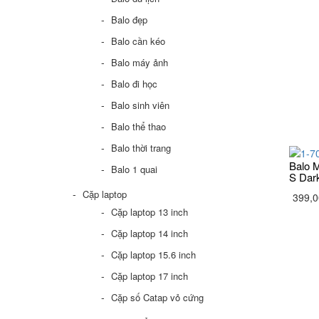
Balo đẹp
Balo cần kéo
Balo máy ảnh
Balo đi học
Balo sinh viên
Balo thể thao
Balo thời trang
Balo M
Balo 1 quai
S Dar
Cặp laptop
399,0
Cặp laptop 13 inch
Cặp laptop 14 inch
Cặp laptop 15.6 inch
Cặp laptop 17 inch
Cặp số Catap vỏ cứng