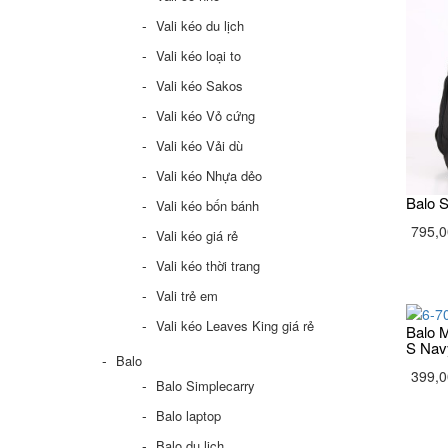
Vali kéo du lịch
Vali kéo loại to
Vali kéo Sakos
Vali kéo Vỏ cứng
Vali kéo Vải dù
Vali kéo Nhựa dẻo
Balo 
Vali kéo bốn bánh
795,0
Vali kéo giá rẻ
Vali kéo thời trang
Vali trẻ em
Vali kéo Leaves King giá rẻ
Balo M
S Nav
Balo
399,0
Balo Simplecarry
Balo laptop
Balo du lịch