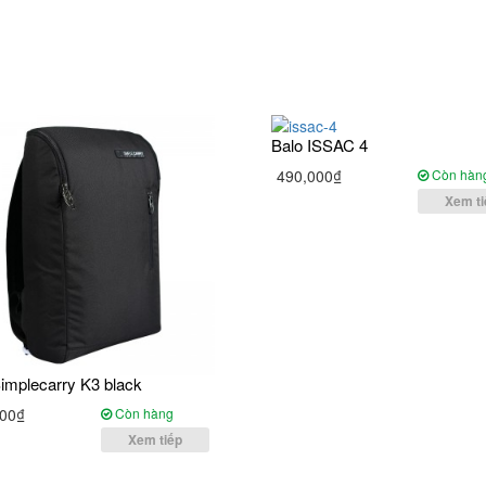
Balo ISSAC 4
490,000₫
Còn hàn
Xem ti
implecarry K3 black
00₫
Còn hàng
Xem tiếp