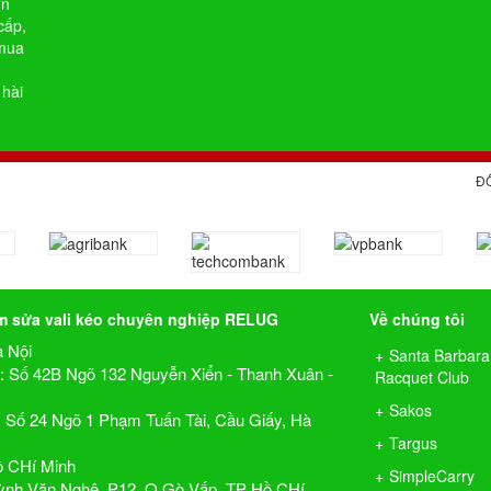
ín
cấp,
 mua
 hài
Đ
m sửa vali kéo chuyên nghiệp RELUG
Về chúng tôi
à Nội
Santa Barbara
1 : Số 42B Ngõ 132 Nguyễn Xiển - Thanh Xuân -
Racquet Club
Sakos
2: Số 24 Ngõ 1 Phạm Tuấn Tài, Cầu Giấy, Hà
Targus
ồ CHí Minh
SimpleCarry
ỳnh Văn Nghệ, P12, Q.Gò Vấp, TP Hồ CHí