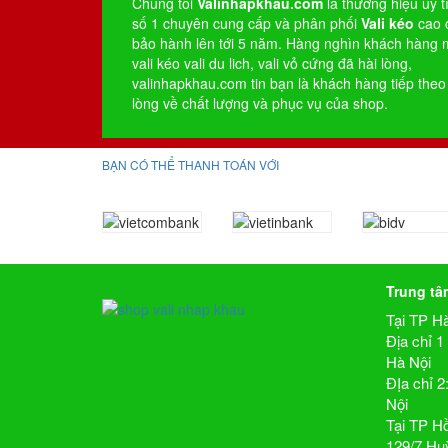
Chúng tôi
Valinhapkhau.com
là thương hiệu uy t
số 1 chuyên cung cấp và phân phối
Vali kéo
cao 
bảo hành lên tới 5 năm. Hàng nghìn khách hàng
vali kéo
vali du lich
,
vali vỏ cứng
đã hài lòng,
valinhapkhau.com tin bạn là khách hàng tiếp theo
lòng về chất lượng và phục vụ của shop.
BẠN CÓ THỂ THANH TOÁN VỚI
Trung tâ
Tại TP H
Địa chỉ 
Hà Nội
ĐỊa chỉ 
Nội
Tại TP H
129/7 Hu