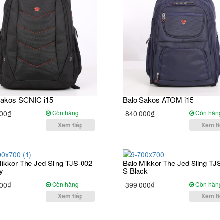
Sakos SONIC i15
Balo Sakos ATOM i15
00₫
Còn hàng
840,000₫
Còn hàn
Xem tiếp
Xem ti
ikkor The Jed Sling TJS-002
Balo Mikkor The Jed Sling TJ
y
S Black
00₫
Còn hàng
399,000₫
Còn hàn
Xem tiếp
Xem ti