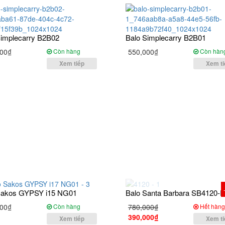
Simplecarry B2B02
Balo Simplecarry B2B01
00₫
Còn hàng
550,000₫
Còn hàn
Xem tiếp
Xem ti
Sakos GYPSY i15 NG01
Balo Santa Barbara SB4120-P
00₫
Còn hàng
780,000₫
Hết hàn
390,000₫
Xem tiếp
Xem ti