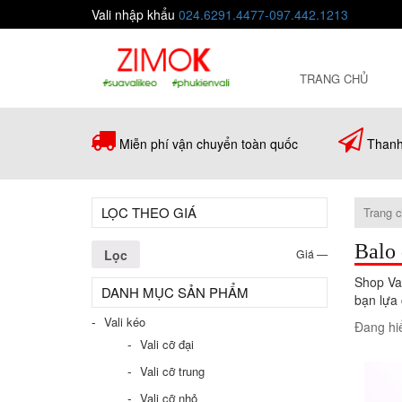
Vali nhập khẩu
024.6291.4477-097.442.1213
TRANG CHỦ
Miễn phí vận chuyển toàn quốc
Thanh
LỌC THEO GIÁ
Trang 
Balo 
Lọc
Giá
—
Shop Va
DANH MỤC SẢN PHẨM
bạn lựa
Vali kéo
Đang hiể
Vali cỡ đại
Vali cỡ trung
Vali cỡ nhỏ