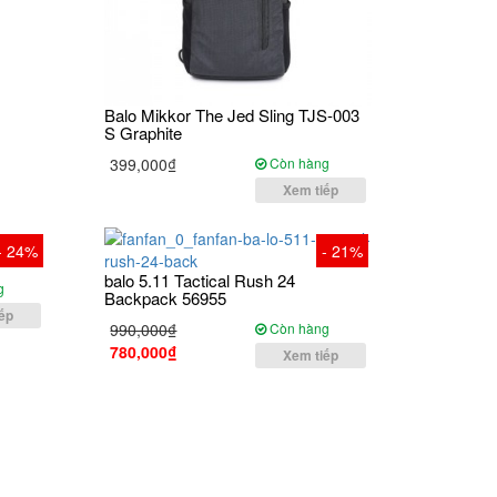
Balo Mikkor The Jed Sling TJS-003
S Graphite
399,000₫
Còn hàng
Xem tiếp
- 24%
- 21%
balo 5.11 Tactical Rush 24
g
Backpack 56955
ếp
990,000₫
Còn hàng
780,000₫
Xem tiếp