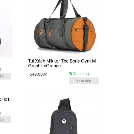
Túi Xách Mikkor The Boris Gym M
Graphite/Orange
g
549,000₫
Còn hàng
ếp
Xem tiếp
S-001
g
ếp