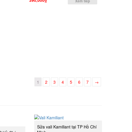
Xem tiếp
1
2
3
4
5
6
7
→
Sửa vali Kamiliant tại TP Hồ Chí