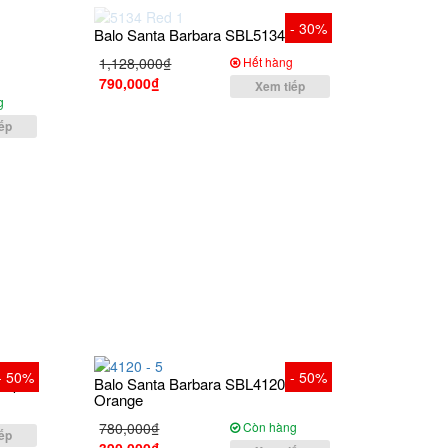
- 30%
Balo Santa Barbara SBL5134 Red
1,128,000₫
Hết hàng
790,000₫
Xem tiếp
g
ếp
- 50%
- 50%
urple
Balo Santa Barbara SBL4120-
Orange
g
780,000₫
Còn hàng
ếp
390,000₫