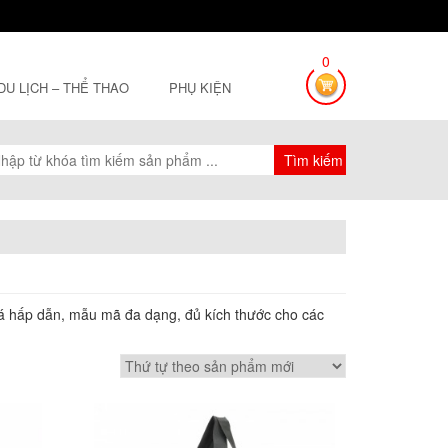
0
 DU LỊCH – THỂ THAO
PHỤ KIỆN
á hấp dẫn, mẫu mã đa dạng, đủ kích thước cho các