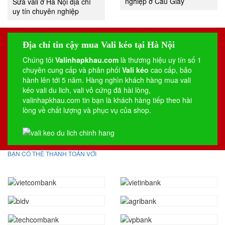
nghiệp ở Cầu Giấy
Sửa vali ở Hà Nội địa chỉ
uy tín chuyên nghiệp
Địa chỉ tin cậy mua Vali kéo tại Hà Nội
Chúng tôi
Valinhapkhau.com
là thương hiệu uy tín số 1
chuyên cung cấp và phân phối
Vali kéo
cao cấp, bảo
hành lên tới 5 năm. Hàng nghìn khách hàng mua vali
kéo
vali du lich
,
vali vỏ cứng
đã hài lòng,
valinhapkhau.com tin bạn là khách hàng tiếp theo hài
lòng về chất lượng và phục vụ của shop.
BẠN CÓ THỂ THANH TOÁN VỚI