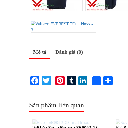
Mô tả
Đánh giá (0)
Facebook
Twitter
Pinterest
Tumblr
LinkedIn
Sha
Share
Sản phẩm liên quan
Vali kéo Santa Barbara SB9052_28
Vali 