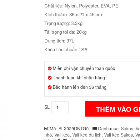
Chất liệu: Nylon, Polyester, EVA, PE
Kích thước: 36 x 21 x 45 cm
Trọng lượng: 3.3kg
Tải trọng tối đa: 20kg
Dung tích: 37L
Khóa tiêu chuẩn TSA
Miễn phí vận chuyển toàn quốc
Thanh toán khi nhận hàng
Bảo hành lên đến 36 tháng
SL
THÊM VÀO G
Mã:
SLX029DNTG01
Danh mục:
Sakos
,
Va
nhỏ
,
Vali kéo
,
Vali kéo du lịch
,
Vali kéo Sakos
,
Va