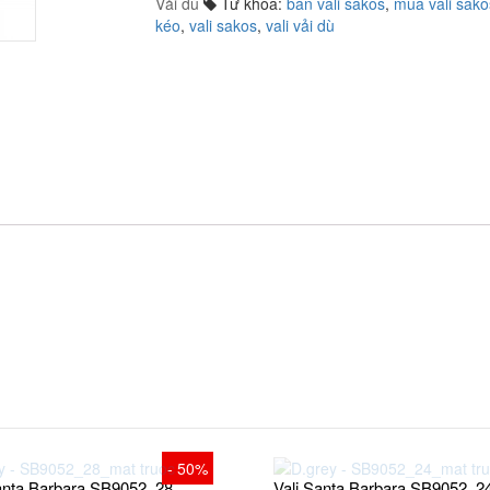
Vải dù
Từ khóa:
bán vali sakos
,
mua vali sako
kéo
,
vali sakos
,
vali vải dù
re
- 50%
Santa Barbara SB9052_28
Vali Santa Barbara SB9052_2