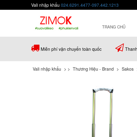
Vali nhập khẩu
024.6291.4477-097.442.1213
TRANG CHỦ
Miễn phí vận chuyển toàn quốc
Thanh
Vali nhập khẩu
>
>
Thương Hiệu - Brand
>
Sakos