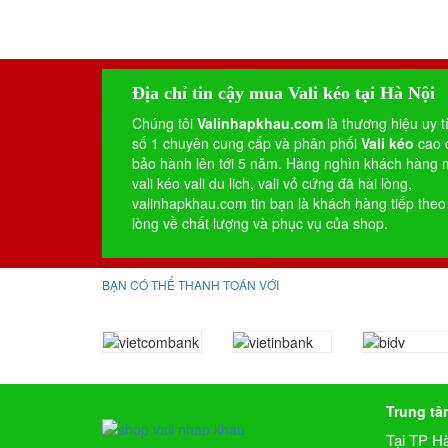
Địa chỉ tin cậy mua Vali kéo tại Hà Nội
Chúng tôi
Valinhapkhau.com
là thương hiệu uy t
số 1 chuyên cung cấp và phân phối
Vali kéo
cao 
bảo hành lên tới 5 năm. Hàng nghìn khách hàng
vali kéo
vali du lich
,
vali vỏ cứng
đã hài lòng,
valinhapkhau.com tin bạn là khách hàng tiếp theo
lòng về chất lượng và phục vụ của shop.
BẠN CÓ THỂ THANH TOÁN VỚI
Trung tâ
Tại TP H