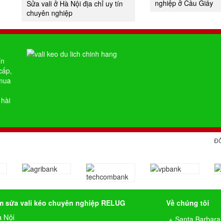
nghiệp ở Cầu Giấy
Sửa vali ở Hà Nội địa chỉ uy tín
chuyên nghiệp
ín
cấp,
 mua
 hài
Đ
m sửa vali kéo chuyên nghiệp RELUG
Về chúng tôi
à Nội
Santa Barbara