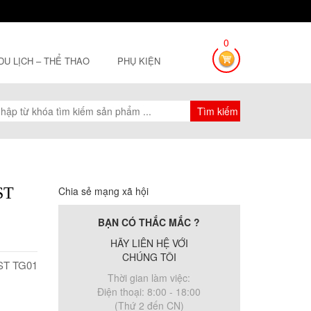
0
 DU LỊCH – THỂ THAO
PHỤ KIỆN
ST
Chia sẻ mạng xã hội
BẠN CÓ THẮC MẮC ?
HÃY LIÊN HỆ VỚI
CHÚNG TÔI
EST TG01
Thời gian làm việc:
Điện thoại: 8:00 - 18:00
(Thứ 2 đến CN)