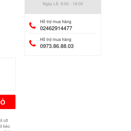
Ngày Lễ: 9:00 - 18:00
Hỗ trợ mua hàng
02462914477
Hỗ trợ mua hàng
0973.86.88.03
IỎ
li cỡ
li kéo