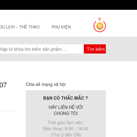
0
 DU LỊCH – THỂ THAO
PHỤ KIỆN
07
Chia sẻ mạng xã hội
BẠN CÓ THẮC MẮC ?
HÃY LIÊN HỆ VỚI
CHÚNG TÔI
Thời gian làm việc:
Điện thoại: 8:00 - 18:00
(Thứ 2 đến CN)