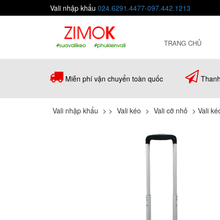
Vali nhập khẩu
024.6291.4477-097.442.1213
TRANG CHỦ
Miễn phí vận chuyển toàn quốc
Thanh
Vali nhập khẩu
>
>
Vali kéo
>
Vali cỡ nhỏ
>
Vali k