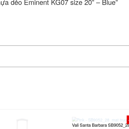
 nhựa dẻo Eminent KG07 size 20” – Blue”
Vali Santa Barbara SB9052_2