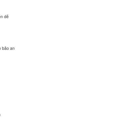
ển dễ
m bảo an
h