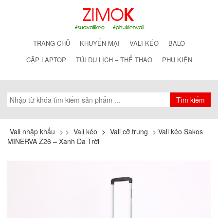
TRANG CHỦ
KHUYẾN MẠI
VALI KÉO
BALO
CẶP LAPTOP
TÚI DU LỊCH – THỂ THAO
PHỤ KIỆN
Vali nhập khẩu
>
>
Vali kéo
>
Vali cỡ trung
>
Vali kéo Sakos
MINERVA Z26 – Xanh Da Trời