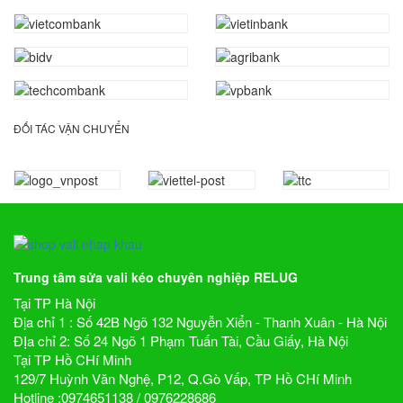
ĐỐI TÁC VẬN CHUYỂN
Trung tâm sửa vali kéo chuyên nghiệp RELUG
Tại TP Hà Nội
Địa chỉ 1 : Số 42B Ngõ 132 Nguyễn Xiển - Thanh Xuân - Hà Nội
ĐỊa chỉ 2: Số 24 Ngõ 1 Phạm Tuấn Tài, Cầu Giấy, Hà Nội
Tại TP Hồ CHí Minh
129/7 Huỳnh Văn Nghệ, P12, Q.Gò Vấp, TP Hồ CHí Minh
Hotline :0974651138 / 0976228686