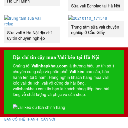
Hồ Chí Minh
Sửa vali Echolac tại Hà Nội
Trung tâm sửa vali chuyên
nghiệp ở Cầu Giấy
Sửa vali ở Hà Nội địa chỉ
uy tín chuyên nghiệp
Địa chỉ tin cậy mua Vali kéo tại Hà Nội
Chúng tôi
Valinhapkhau.com
là thương hiệu uy tín số 1
chuyên cung cấp và phân phối
Vali kéo
cao cấp, bảo
hành lên tới 5 năm. Hàng nghìn khách hàng mua vali
kéo
vali du lich
,
vali vỏ cứng
đã hài lòng,
valinhapkhau.com tin bạn là khách hàng tiếp theo hài
lòng về chất lượng và phục vụ của shop.
BẠN CÓ THỂ THANH TOÁN VỚI