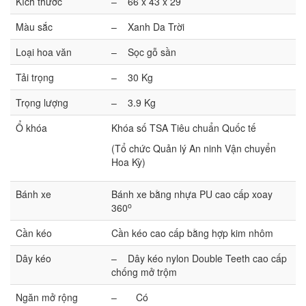
Kích thước
– 66 x 43 x 29
Màu sắc
– Xanh Da Trời
Loại hoa văn
– Sọc gỗ sần
Tải trọng
– 30 Kg
Trọng lượng
– 3.9 Kg
Ổ khóa
Khóa số TSA Tiêu chuẩn Quốc tế
(Tổ chức Quản lý An ninh Vận chuyển
Hoa Kỳ)
Bánh xe
Bánh xe bằng nhựa PU cao cấp xoay
o
360
Cần kéo
Cần kéo cao cấp bằng hợp kim nhôm
Dây kéo
– Dây kéo nylon Double Teeth cao cấp
chống mở trộm
Ngăn mở rộng
– Có