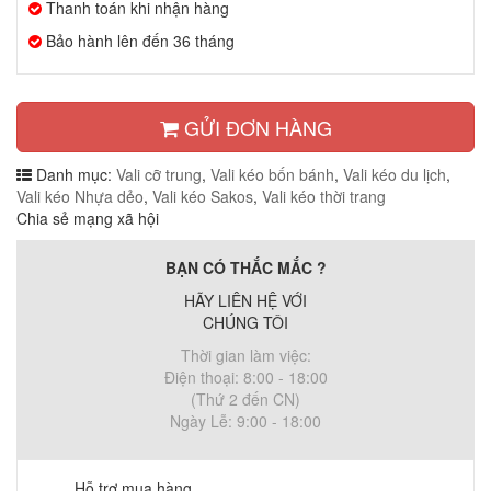
Thanh toán khi nhận hàng
Bảo hành lên đến 36 tháng
GỬI ĐƠN HÀNG
Danh mục:
Vali cỡ trung
,
Vali kéo bốn bánh
,
Vali kéo du lịch
,
Vali kéo Nhựa dẻo
,
Vali kéo Sakos
,
Vali kéo thời trang
Chia sẻ mạng xã hội
BẠN CÓ THẮC MẮC ?
HÃY LIÊN HỆ VỚI
CHÚNG TÔI
Thời gian làm việc:
Điện thoại: 8:00 - 18:00
(Thứ 2 đến CN)
Ngày Lễ: 9:00 - 18:00
Hỗ trợ mua hàng