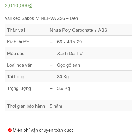
2,040,000₫
Vali kéo Sakos MINERVA Z26 – Đen
Thân vali
Nhựa Poly Carbonate + ABS
Kích thước
– 66 x 43 x 29
Màu sắc
– Xanh Da Trời
Loại hoa văn
– Sọc gỗ sần
Tải trọng
– 30 Kg
Trọng lượng
– 3.9 Kg
Thời gian bảo hành
5 năm
Miễn phí vận chuyển toàn quốc