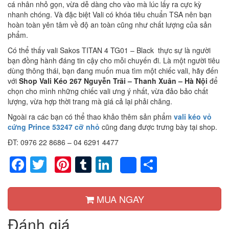
cá nhân nhỏ gọn, vừa dễ dàng cho vào mà lúc lấy ra cực kỳ
nhanh chóng. Và đặc biệt Vali có khóa tiêu chuẩn TSA nên bạn
hoàn toàn yên tâm về độ an toàn cũng như chất lượng của sản
phẩm.
Có thể thấy vali Sakos TITAN 4 TG01 – Black thực sự là người
bạn đồng hành đáng tin cậy cho mỗi chuyến đi. Là một người tiêu
dùng thông thái, bạn đang muốn mua tìm một chiếc vali, hãy đến
với
Shop Vali Kéo 267 Nguyễn Trãi – Thanh Xuân – Hà Nội
để
chọn cho mình những chiếc vali ưng ý nhất, vừa đảo bảo chất
lượng, vừa hợp thời trang mà giá cả lại phải chăng.
Ngoài ra các bạn có thể thao khảo thêm sản phẩm
vali kéo vỏ
cứng Prince 53247 cỡ nhỏ
cũng đang được trưng bày tại shop.
ĐT: 0976 22 8686 – 04 6291 4477
Facebook
Twitter
Pinterest
Tumblr
LinkedIn
Share
Share
MUA NGAY
Đánh giá