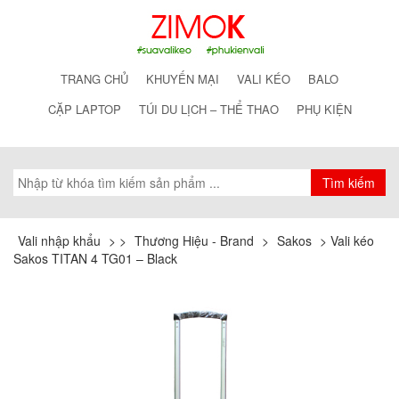
TRANG CHỦ
KHUYẾN MẠI
VALI KÉO
BALO
CẶP LAPTOP
TÚI DU LỊCH – THỂ THAO
PHỤ KIỆN
Vali nhập khẩu
>
>
Thương Hiệu - Brand
>
Sakos
>
Vali kéo
Sakos TITAN 4 TG01 – Black