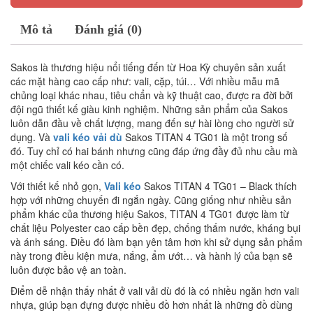
Mô tả
Đánh giá (0)
Sakos là thương hiệu nổi tiếng đến từ Hoa Kỳ chuyên sản xuất
các mặt hàng cao cấp như: vali, cặp, túi… Với nhiều mẫu mã
chủng loại khác nhau, tiêu chẩn và kỹ thuật cao, được ra đời bởi
đội ngũ thiết kế giàu kinh nghiệm. Những sản phẩm của Sakos
luôn dẫn đầu về chất lượng, mang đến sự hài lòng cho người sử
dụng. Và
vali kéo vải dù
Sakos TITAN 4 TG01 là một trong số
đó. Tuy chỉ có hai bánh nhưng cũng đáp ứng đầy đủ nhu cầu mà
một chiếc vali kéo cần có.
Với thiết kế nhỏ gọn,
Vali kéo
Sakos TITAN 4 TG01 – Black thích
hợp với những chuyến đi ngắn ngày. Cũng giống như nhiều sản
phẩm khác của thương hiệu Sakos, TITAN 4 TG01 được làm từ
chất liệu Polyester cao cấp bền đẹp, chống thấm nước, kháng bụi
và ánh sáng. Điều đó làm bạn yên tâm hơn khi sử dụng sản phẩm
này trong điều kiện mưa, nắng, ẩm ướt… và hành lý của bạn sẽ
luôn được bảo vệ an toàn.
Điểm dễ nhận thấy nhất ở vali vải dù đó là có nhiều ngăn hơn vali
nhựa, giúp bạn đựng được nhiều đồ hơn nhất là những đồ dùng