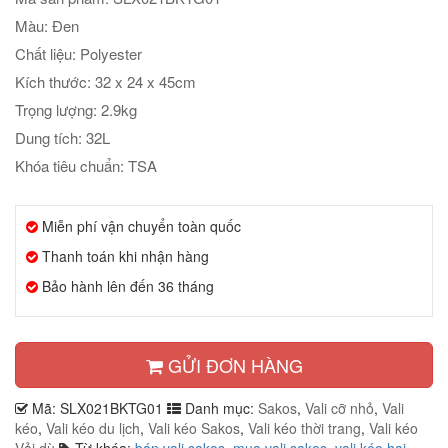
Màu: Đen
Chất liệu: Polyester
Kích thước: 32 x 24 x 45cm
Trọng lượng: 2.9kg
Dung tích: 32L
Khóa tiêu chuẩn: TSA
Miễn phí vận chuyển toàn quốc
Thanh toán khi nhận hàng
Bảo hành lên đến 36 tháng
GỬI ĐƠN HÀNG
Mã:
SLX021BKTG01
Danh mục:
Sakos
,
Vali cỡ nhỏ
,
Vali
kéo
,
Vali kéo du lịch
,
Vali kéo Sakos
,
Vali kéo thời trang
,
Vali kéo
Vải dù
Từ khóa:
bán vali sakos
,
mua vali sakos
,
vali kéo hai