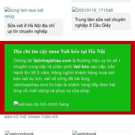
Trung tâm sửa vali chuyên
nghiệp ở Cầu Giấy
Sửa vali ở Hà Nội địa chỉ
uy tín chuyên nghiệp
Địa chỉ tin cậy mua Vali kéo tại Hà Nội
Chúng tôi
Valinhapkhau.com
là thương hiệu uy tín số 1
chuyên cung cấp và phân phối
Vali kéo
cao cấp, bảo
hành lên tới 5 năm. Hàng nghìn khách hàng mua vali
kéo
vali du lich
,
vali vỏ cứng
đã hài lòng,
valinhapkhau.com tin bạn là khách hàng tiếp theo hài
lòng về chất lượng và phục vụ của shop.
BẠN CÓ THỂ THANH TOÁN VỚI