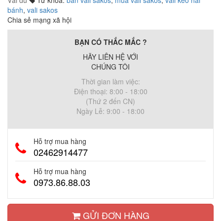
bánh
,
vali sakos
Chia sẻ mạng xã hội
BẠN CÓ THẮC MẮC ?
HÃY LIÊN HỆ VỚI
CHÚNG TÔI
Thời gian làm việc:
Điện thoại: 8:00 - 18:00
(Thứ 2 đến CN)
Ngày Lễ: 9:00 - 18:00
Hỗ trợ mua hàng
02462914477
Hỗ trợ mua hàng
0973.86.88.03
GỬI ĐƠN HÀNG