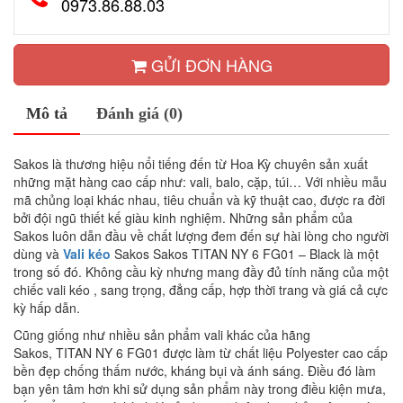
0973.86.88.03
GỬI ĐƠN HÀNG
Mô tả
Đánh giá (0)
Sakos là thương hiệu nổi tiếng đến từ Hoa Kỳ chuyên sản xuất
những mặt hàng cao cấp như: vali, balo, cặp, túi… Với nhiều mẫu
mã chủng loại khác nhau, tiêu chuẩn và kỹ thuật cao, được ra đời
bởi đội ngũ thiết kế giàu kinh nghiệm. Những sản phẩm của
Sakos luôn dẫn đầu về chất lượng đem đến sự hài lòng cho người
dùng và
Vali kéo
Sakos Sakos TITAN NY 6 FG01 – Black là một
trong số đó. Không cầu kỳ nhưng mang đầy đủ tính năng của một
chiếc vali kéo , sang trọng, đẳng cấp, hợp thời trang và giá cả cực
kỳ hấp dẫn.
Cũng giống như nhiều sản phẩm vali khác của hãng
Sakos, TITAN NY 6 FG01 được làm từ chất liệu Polyester cao cấp
bền đẹp chống thấm nước, kháng bụi và ánh sáng. Điều đó làm
bạn yên tâm hơn khi sử dụng sản phẩm này trong điều kiện mưa,