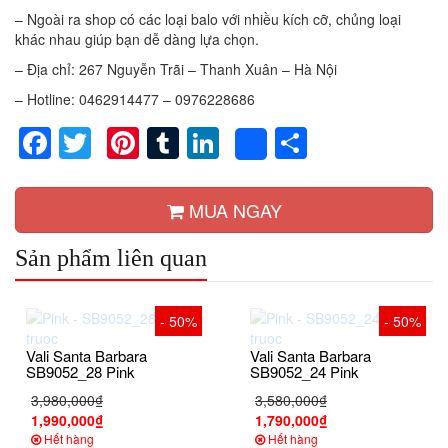
– Ngoài ra shop có các loại balo với nhiều kích cỡ, chủng loại
khác nhau giúp bạn dễ dàng lựa chọn.
– Địa chỉ: 267 Nguyễn Trãi – Thanh Xuân – Hà Nội
– Hotline: 0462914477 – 0976228686
Facebook
Twitter
Pinterest
Tumblr
LinkedIn
Share
Share
MUA NGAY
Sản phẩm liên quan
- 50%
- 50%
Vali Santa Barbara
Vali Santa Barbara
SB9052_28 Pink
SB9052_24 Pink
3,980,000₫
3,580,000₫
1,990,000₫
1,790,000₫
Hết hàng
Hết hàng