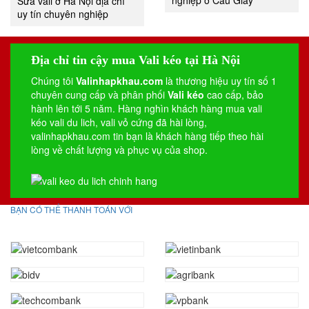
Sửa vali ở Hà Nội địa chỉ
uy tín chuyên nghiệp
Địa chỉ tin cậy mua Vali kéo tại Hà Nội
Chúng tôi
Valinhapkhau.com
là thương hiệu uy tín số 1
chuyên cung cấp và phân phối
Vali kéo
cao cấp, bảo
hành lên tới 5 năm. Hàng nghìn khách hàng mua vali
kéo
vali du lich
,
vali vỏ cứng
đã hài lòng,
valinhapkhau.com tin bạn là khách hàng tiếp theo hài
lòng về chất lượng và phục vụ của shop.
BẠN CÓ THỂ THANH TOÁN VỚI