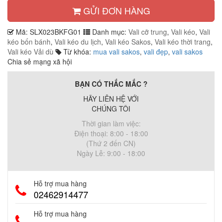
GỬI ĐƠN HÀNG
Mã:
SLX023BKFG01
Danh mục:
Vali cỡ trung
,
Vali kéo
,
Vali
kéo bốn bánh
,
Vali kéo du lịch
,
Vali kéo Sakos
,
Vali kéo thời trang
,
Vali kéo Vải dù
Từ khóa:
mua vali sakos
,
vali đẹp
,
vali sakos
Chia sẻ mạng xã hội
BẠN CÓ THẮC MẮC ?
HÃY LIÊN HỆ VỚI
CHÚNG TÔI
Thời gian làm việc:
Điện thoại: 8:00 - 18:00
(Thứ 2 đến CN)
Ngày Lễ: 9:00 - 18:00
Hỗ trợ mua hàng
02462914477
Hỗ trợ mua hàng