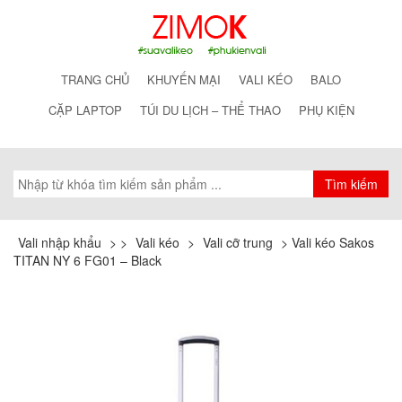
TRANG CHỦ
KHUYẾN MẠI
VALI KÉO
BALO
CẶP LAPTOP
TÚI DU LỊCH – THỂ THAO
PHỤ KIỆN
Vali nhập khẩu
>
>
Vali kéo
>
Vali cỡ trung
>
Vali kéo Sakos
TITAN NY 6 FG01 – Black