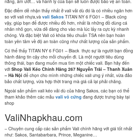
nắng, ẩm ướt… và hành lý của bạn sẽ luôn được bảo vệ an toàn.
Đặc điểm dễ nhận thấy nhất ở vali vải dù đó là có nhiều ngăn hơn
so với vali nhựa,và
vali Sakos
TITAN NY 6 FG01 – Black cũng
vậy, giúp bạn để được nhiều đồ hơn, nhất là những đồ dùng cá
nhân nhỏ gọn, vừa dễ dàng cho vào mà lúc lấy ra cực kỳ nhanh
chóng. Và đặc biệt Vali có khóa tiêu chuẩn TSA nên bạn hoàn
toàn yên tâm về độ an toàn cũng như chất lượng của sản phẩm.
Có thể thấy TITAN NY 6 FG01 – Black thực sự là người bạn đồng
hành đáng tin cậy cho mỗi chuyến đi. Là một người tiêu dùng
thông thái, bạn đang muốn mua tìm một chiếc vali. Bạn hãy đến
với
Shop Vali Kéo Chính Hãng 267 Nguyễn Trãi – Thanh Xuân
– Hà Nội
để chọn cho mình những chiếc vali ưng ý nhất, vừa đảo
bảo chất lượng, vừa hợp thời trang mà giá cả lại phải chăng.
Ngoài sản phẩm vali kéo vải dù của hãng Sakos, các bạn có thể
tham khảo thêm các mẫu
vali vỏ cứng
đang được trưng bày tại
shop
ValiNhapkhau.com
– Chuyên cung cấp các sản phẩm Vali chính hãng với giá tốt nhất
như: Sakos, Santabarbara, Prince, Meganine…