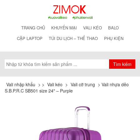
TRANG CHỦ
KHUYẾN MẠI
VALI KÉO
BALO
CẶP LAPTOP
TÚI DU LỊCH – THỂ THAO
PHỤ KIỆN
Vali nhập khẩu
>
>
Vali kéo
>
Vali cỡ trung
>
Vali nhựa dẻo
S.B.P.R.C SB501 size 24″ – Purple