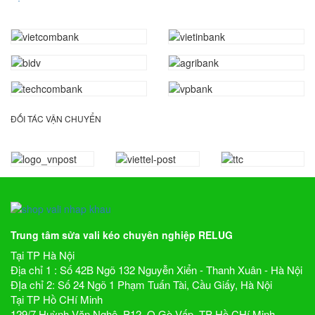
ĐỐI TÁC VẬN CHUYỂN
Trung tâm sửa vali kéo chuyên nghiệp RELUG
Tại TP Hà Nội
Địa chỉ 1 : Số 42B Ngõ 132 Nguyễn Xiển - Thanh Xuân - Hà Nội
ĐỊa chỉ 2: Số 24 Ngõ 1 Phạm Tuấn Tài, Cầu Giấy, Hà Nội
Tại TP Hồ CHí Minh
129/7 Huỳnh Văn Nghệ, P12, Q.Gò Vấp, TP Hồ CHí Minh