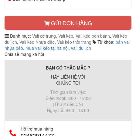
GỬI ĐƠN HÀNG
Danh mục:
Vali cỡ trung
,
Vali kéo
,
Vali kéo bốn bánh
,
Vali kéo
du lịch
,
Vali kéo Nhựa dẻo
,
Vali kéo thời trang
Từ khóa:
bán vali
nhựa dẻo
,
mua vali kéo tại hà nội
,
vali du lịch
Chia sẻ mạng xã hội
BẠN CÓ THẮC MẮC ?
HÃY LIÊN HỆ VỚI
CHÚNG TÔI
Thời gian làm việc:
Điện thoại: 8:00 - 18:00
(Thứ 2 đến CN)
Ngày Lễ: 9:00 - 18:00
Hỗ trợ mua hàng
02462914477