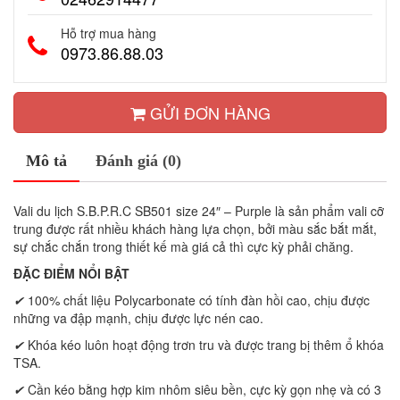
Hỗ trợ mua hàng
0973.86.88.03
GỬI ĐƠN HÀNG
Mô tả
Đánh giá (0)
Vali du lịch S.B.P.R.C SB501 size 24″ – Purple là sản phẩm vali cỡ
trung được rất nhiều khách hàng lựa chọn, bởi màu sắc bắt mắt,
sự chắc chắn trong thiết kế mà giá cả thì cực kỳ phải chăng.
ĐẶC ĐIỂM NỔI BẬT
✔
100% chất liệu Polycarbonate có tính đàn hồi cao, chịu được
những va đập mạnh, chịu được lực nén cao.
✔
Khóa kéo luôn hoạt động trơn tru và được trang bị thêm ổ khóa
TSA.
✔
Cần kéo bằng hợp kim nhôm siêu bền, cực kỳ gọn nhẹ và có 3