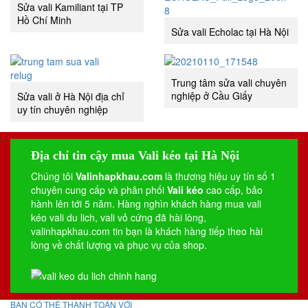
Sửa vali Kamiliant tại TP
Hồ Chí Minh
Sửa vali Echolac tại Hà Nội
Trung tâm sửa vali chuyên
nghiệp ở Cầu Giấy
Sửa vali ở Hà Nội địa chỉ
uy tín chuyên nghiệp
Địa chỉ tin cậy mua Vali kéo tại Hà Nội
Chúng tôi
Valinhapkhau.com
là thương hiệu uy tín số 1
chuyên cung cấp và phân phối
Vali kéo
cao cấp, bảo
hành lên tới 5 năm. Hàng nghìn khách hàng mua vali
kéo
vali du lich
,
vali vỏ cứng
đã hài lòng,
valinhapkhau.com tin bạn là khách hàng tiếp theo hài
lòng về chất lượng và phục vụ của shop.
BẠN CÓ THỂ THANH TOÁN VỚI