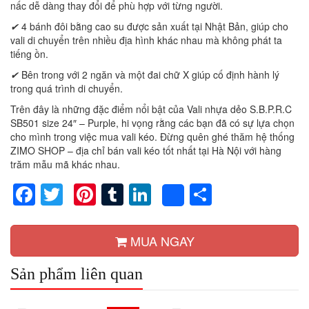
nấc dễ dàng thay đổi để phù hợp với từng người.
✔
4 bánh đôi bằng cao su được sản xuất tại Nhật Bản, giúp cho
vali di chuyển trên nhiều địa hình khác nhau mà không phát ta
tiếng ồn.
✔
Bên trong với 2 ngăn và một đai chữ X giúp cố định hành lý
trong quá trình di chuyển.
Trên đây là những đặc điểm nổi bật của Vali nhựa dẻo S.B.P.R.C
SB501 size 24″ – Purple, hi vọng rằng các bạn đã có sự lựa chọn
cho mình trong việc mua vali kéo. Đừng quên ghé thăm hệ thống
ZIMO SHOP – địa chỉ bán vali kéo tốt nhất tại Hà Nội với hàng
trăm mẫu mã khác nhau.
Facebook
Twitter
Pinterest
Tumblr
LinkedIn
Share
Share
MUA NGAY
Sản phẩm liên quan