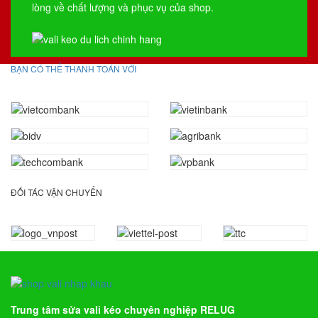
lòng về chất lượng và phục vụ của shop.
BẠN CÓ THỂ THANH TOÁN VỚI
ĐỐI TÁC VẬN CHUYỂN
Trung tâm sửa vali kéo chuyên nghiệp RELUG