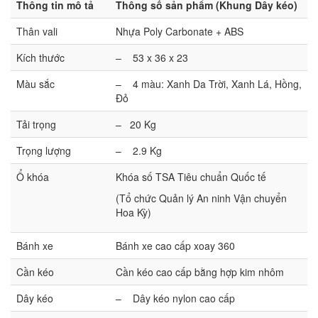
Thông tin mô tả
Thông số sản phẩm (Khung Dây kéo)
Thân vali
Nhựa Poly Carbonate + ABS
Kích thước
– 53 x 36 x 23
Màu sắc
– 4 màu: Xanh Da Trời, Xanh Lá, Hồng,
Đỏ
Tải trọng
– 20 Kg
Trọng lượng
– 2.9 Kg
Ổ khóa
Khóa số TSA Tiêu chuẩn Quốc tế
(Tổ chức Quản lý An ninh Vận chuyển
Hoa Kỳ)
Bánh xe
Bánh xe cao cấp xoay 360
Cần kéo
Cần kéo cao cấp bằng hợp kim nhôm
Dây kéo
– Dây kéo nylon cao cấp