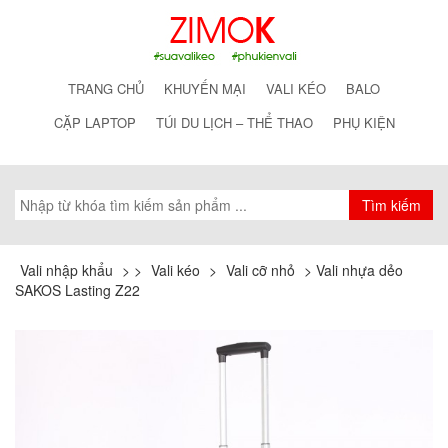
TRANG CHỦ
KHUYẾN MẠI
VALI KÉO
BALO
CẶP LAPTOP
TÚI DU LỊCH – THỂ THAO
PHỤ KIỆN
Vali nhập khẩu
>
>
Vali kéo
>
Vali cỡ nhỏ
>
Vali nhựa dẻo
SAKOS Lasting Z22