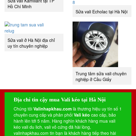
Sửa vali Kamiliant tại TP
Hồ Chí Minh
Sửa vali Echolac tại Hà Nội
Sửa vali ở Hà Nội địa chỉ
uy tín chuyên nghiệp
Trung tâm sửa vali chuyên
nghiệp ở Cầu Giấy
Địa chỉ tin cậy mua Vali kéo tại Hà Nội
Chúng tôi
Valinhapkhau.com
là thương hiệu uy tín số 1
chuyên cung cấp và phân phối
Vali kéo
cao cấp, bảo
hành lên tới 5 năm. Hàng nghìn khách hàng mua vali
kéo
vali du lich
,
vali vỏ cứng
đã hài lòng,
valinhapkhau.com tin bạn là khách hàng tiếp theo hài