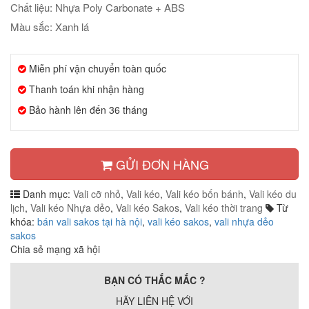
Chất liệu: Nhựa Poly Carbonate + ABS
Màu sắc: Xanh lá
Miễn phí vận chuyển toàn quốc
Thanh toán khi nhận hàng
Bảo hành lên đến 36 tháng
GỬI ĐƠN HÀNG
Danh mục:
Vali cỡ nhỏ
,
Vali kéo
,
Vali kéo bốn bánh
,
Vali kéo du
lịch
,
Vali kéo Nhựa dẻo
,
Vali kéo Sakos
,
Vali kéo thời trang
Từ
khóa:
bán vali sakos tại hà nội
,
vali kéo sakos
,
vali nhựa dẻo
sakos
Chia sẻ mạng xã hội
BẠN CÓ THẮC MẮC ?
HÃY LIÊN HỆ VỚI