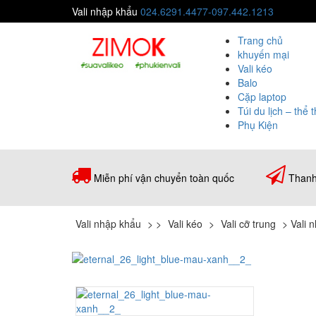
Vali nhập khẩu
024.6291.4477-097.442.1213
Trang chủ
khuyến mại
Vali kéo
Balo
Cặp laptop
Túi du lịch – thể 
Phụ Kiện
Miễn phí vận chuyển toàn quốc
Thanh
Vali nhập khẩu
>
>
Vali kéo
>
Vali cỡ trung
>
Vali 