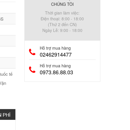
CHÚNG TÔI
Thời gian làm việc:
BS
Điện thoại: 8:00 - 18:00
(Thứ 2 đến CN)
Ngày Lễ: 9:00 - 18:00
Hỗ trợ mua hàng
02462914477
Hỗ trợ mua hàng
0973.86.88.03
uốc tế
Vận