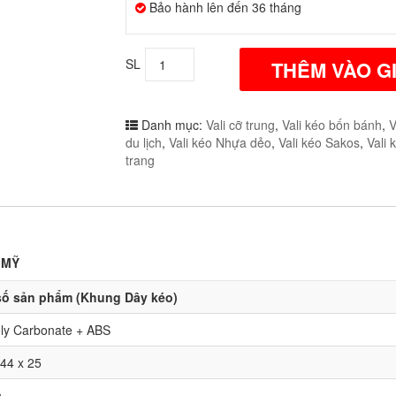
Bảo hành lên đến 36 tháng
SL
THÊM VÀO G
Danh mục:
Vali cỡ trung
,
Vali kéo bốn bánh
,
V
du lịch
,
Vali kéo Nhựa dẻo
,
Vali kéo Sakos
,
Vali 
trang
 MỸ
ố sản phẩm (Khung Dây kéo)
ly Carbonate + ABS
44 x 25
h