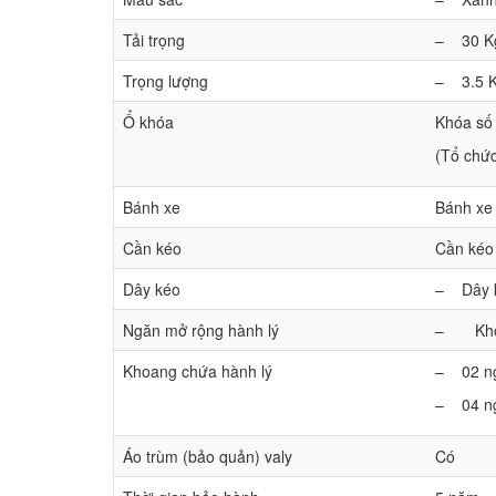
Tải trọng
– 30 K
Trọng lượng
– 3.5 
Ổ khóa
Khóa số
(Tổ chức
Bánh xe
Bánh xe
Cần kéo
Cần kéo
Dây kéo
– Dây k
Ngăn mở rộng hành lý
– Khô
Khoang chứa hành lý
– 02 ngă
– 04 ng
Áo trùm (bảo quản) valy
Có