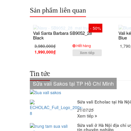
Sản phẩm liên quan
- 50%
Vali Santa Barbara SB9052_28
Vali 
Black
Blue
3,980,000₫
Hết hàng
1,790
1,990,000₫
Xem tiếp
Tin tức
Sửa vali Sakos tại TP Hồ Chí Minh
Sửa vali Echolac tại Hà Nội
21/07/25
Xem tiếp
Sửa vali ở Hà Nội địa chỉ u
tín chuyên nghiệp