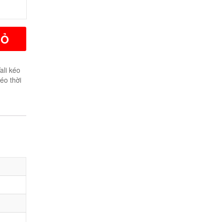
IỎ
ali kéo
kéo thời