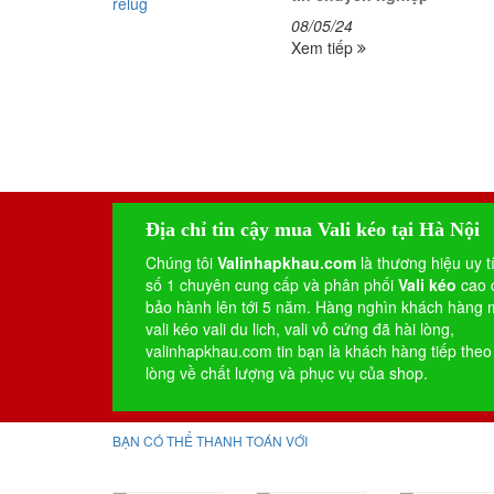
08/05/24
Xem tiếp
Địa chỉ tin cậy mua Vali kéo tại Hà Nội
Chúng tôi
Valinhapkhau.com
là thương hiệu uy t
số 1 chuyên cung cấp và phân phối
Vali kéo
cao 
bảo hành lên tới 5 năm. Hàng nghìn khách hàng
vali kéo
vali du lich
,
vali vỏ cứng
đã hài lòng,
valinhapkhau.com tin bạn là khách hàng tiếp theo
lòng về chất lượng và phục vụ của shop.
BẠN CÓ THỂ THANH TOÁN VỚI