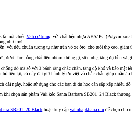
k là một chiếc
Vali cỡ trung
với chất liệu nhựa ABS/ PC (Polycarbonates
óng như mới.
hiên, với tiêu chuẩn tương tự như trên vỏ xe ôto, cho tuổi thọ cao, giả
i, được làm bằng chất liệu nhôm không gỉ, siêu nhẹ, tăng độ bền và 
chống dò mã số với 3 bánh răng chắc chắn, tăng độ khó và bảo mật lên
hỏ tiện lợi, có dây đai giữ hành lý ưu việt và chắc chắn giúp quần áo
ch dài ngày, hoặc sử dụng cho các bạn đi du học cần sắp xếp nhiều đồ
tâm khi chọn sản phẩm Vali kéo Santa Barbara SB201_24 Black thương h
arbara SB201_20 Black
hoặc truy cập
valinhapkhau.com
để chọn cho m