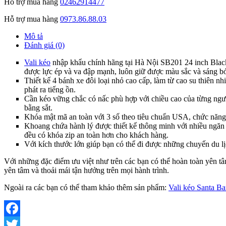
Hỗ trợ mua hàng
02462914477
Hỗ trợ mua hàng
0973.86.88.03
Mô tả
Đánh giá (0)
Vali kéo
nhập khẩu chính hãng tại Hà Nội SB201 24 inch Blac
được lực ép và va đập mạnh, luôn giữ được màu sắc và sáng b
Thiết kế 4 bánh xe đôi loại nhỏ cao cấp, làm từ cao su thiên n
phát ra tiếng ồn.
Cần kéo vững chắc có nấc phù hợp với chiều cao của từng ngườ
bằng sắt.
Khóa mật mã an toàn với 3 số theo tiêu chuẩn USA, chức năng 
Khoang chứa hành lý được thiết kế thông minh với nhiều ngăn n
đều có khóa zip an toàn hơn cho khách hàng.
Với kích thước lớn giúp bạn có thể đi được những chuyến du lị
Với những đặc điểm ưu việt như trên các bạn có thể hoàn toàn yên 
yên tâm và thoải mái tận hưởng trên mọi hành trình.
Ngoài ra các bạn có thể tham khảo thêm sản phẩm:
Vali kéo Santa B
Facebook