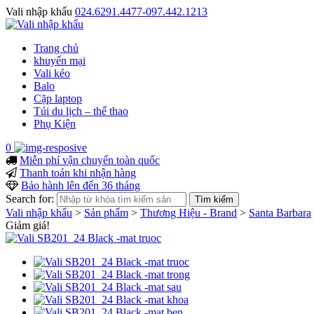
Vali nhập khẩu
024.6291.4477-097.442.1213
Trang chủ
khuyến mại
Vali kéo
Balo
Cặp laptop
Túi du lịch – thể thao
Phụ Kiện
0
Miễn phí vận chuyển toàn quốc
Thanh toán khi nhận hàng
Bảo hành lên đến 36 tháng
Search for:
Vali nhập khẩu
>
Sản phẩm
>
Thương Hiệu - Brand
>
Santa Barbara
Giảm giá!