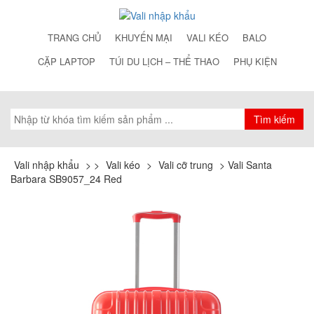
TRANG CHỦ
KHUYẾN MẠI
VALI KÉO
BALO
CẶP LAPTOP
TÚI DU LỊCH – THỂ THAO
PHỤ KIỆN
Vali nhập khẩu
>
>
Vali kéo
>
Vali cỡ trung
>
Vali Santa
Barbara SB9057_24 Red