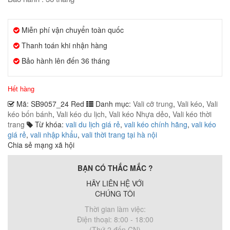
Miễn phí vận chuyển toàn quốc
Thanh toán khi nhận hàng
Bảo hành lên đến 36 tháng
Hết hàng
Mã:
SB9057_24 Red
Danh mục:
Vali cỡ trung
,
Vali kéo
,
Vali
kéo bốn bánh
,
Vali kéo du lịch
,
Vali kéo Nhựa dẻo
,
Vali kéo thời
trang
Từ khóa:
vali du lịch giá rẻ
,
vali kéo chính hãng
,
vali kéo
giá rẻ
,
vali nhập khẩu
,
vali thời trang tại hà nội
Chia sẻ mạng xã hội
BẠN CÓ THẮC MẮC ?
HÃY LIÊN HỆ VỚI
CHÚNG TÔI
Thời gian làm việc:
Điện thoại: 8:00 - 18:00
(Thứ 2 đến CN)