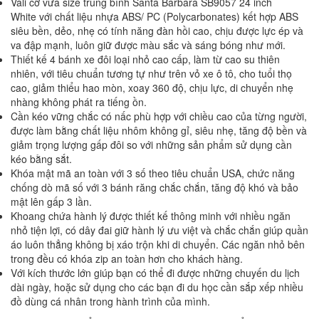
Vali cỡ vừa size trung bình Santa Barbara SB9057 24 inch
White với chất liệu nhựa ABS/ PC (Polycarbonates) kết hợp ABS
siêu bền, dẻo, nhẹ có tính năng đàn hồi cao, chịu được lực ép và
va đập mạnh, luôn giữ được màu sắc và sáng bóng như mới.
Thiết kế 4 bánh xe đôi loại nhỏ cao cấp, làm từ cao su thiên
nhiên, với tiêu chuẩn tương tự như trên vỏ xe ô tô, cho tuổi thọ
cao, giảm thiểu hao mòn, xoay 360 độ, chịu lực, di chuyển nhẹ
nhàng không phát ra tiếng ồn.
Cần kéo vững chắc có nấc phù hợp với chiều cao của từng người,
được làm bằng chất liệu nhôm không gỉ, siêu nhẹ, tăng độ bền và
giảm trọng lượng gấp đôi so với những sản phẩm sử dụng cần
kéo bằng sắt.
Khóa mật mã an toàn với 3 số theo tiêu chuẩn USA, chức năng
chống dò mã số với 3 bánh răng chắc chắn, tăng độ khó và bảo
mật lên gấp 3 lần.
Khoang chứa hành lý được thiết kế thông minh với nhiều ngăn
nhỏ tiện lợi, có dây đai giữ hành lý ưu việt và chắc chắn giúp quần
áo luôn thẳng không bị xáo trộn khi di chuyển. Các ngăn nhỏ bên
trong đều có khóa zip an toàn hơn cho khách hàng.
Với kích thước lớn giúp bạn có thể đi được những chuyến du lịch
dài ngày, hoặc sử dụng cho các bạn đi du học cần sắp xếp nhiều
đồ dùng cá nhân trong hành trình của mình.