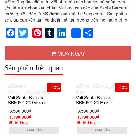
Với những đặc điểm ưu việt như trên các bạn có thể hoàn toàn
yên tâm khi chọn sản phẩm Vali kéo cao cấp của Santa Barbara
thương hiệu đến từ Mỹ được sản xuất tại Singapore . Sản phẩm
sẽ giúp bạn yên tâm và thoải mái tận hưởng trên mọi hành trình.
Facebook
Twitter
Pinterest
Tumblr
LinkedIn
Share
Share
MUA NGAY
Sản phẩm liên quan
- 50%
- 50%
Vali Santa Barbara
Vali Santa Barbara
SB9052_24 Green
SB9052_24 Pink
3,580,000₫
3,580,000₫
1,790,000₫
1,790,000₫
Hết hàng
Hết hàng
Xem tiếp
Xem tiếp