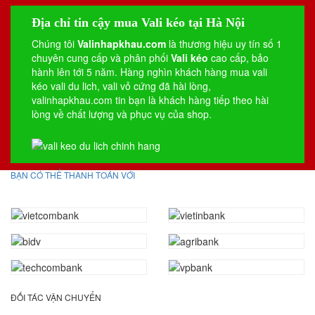
Địa chỉ tin cậy mua Vali kéo tại Hà Nội
Chúng tôi
Valinhapkhau.com
là thương hiệu uy tín số 1
chuyên cung cấp và phân phối
Vali kéo
cao cấp, bảo
hành lên tới 5 năm. Hàng nghìn khách hàng mua vali
kéo
vali du lich
,
vali vỏ cứng
đã hài lòng,
valinhapkhau.com tin bạn là khách hàng tiếp theo hài
lòng về chất lượng và phục vụ của shop.
BẠN CÓ THỂ THANH TOÁN VỚI
ĐỐI TÁC VẬN CHUYỂN