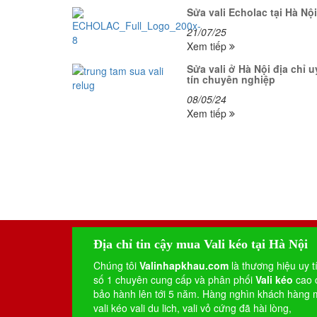
Sửa vali Echolac tại Hà Nội
21/07/25
Xem tiếp
Sửa vali ở Hà Nội địa chỉ u
tín chuyên nghiệp
08/05/24
Xem tiếp
Địa chỉ tin cậy mua Vali kéo tại Hà Nội
Chúng tôi
Valinhapkhau.com
là thương hiệu uy t
số 1 chuyên cung cấp và phân phối
Vali kéo
cao 
bảo hành lên tới 5 năm. Hàng nghìn khách hàng
vali kéo
vali du lich
,
vali vỏ cứng
đã hài lòng,