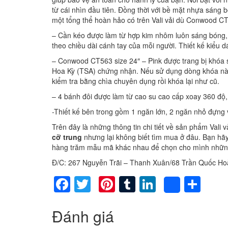
từ cái nhìn đầu tiên. Đồng thời với bề mặt nhựa sáng
một tổng thể hoàn hảo có trên Vali vải dù Conwood CT
– Cần kéo được làm từ hợp kim nhôm luôn sáng bóng, 
theo chiều dài cánh tay của mỗi người. Thiết kế kiểu
– Conwood CT563 size 24″ – Pink được trang bị khóa 
Hoa Kỳ (TSA) chứng nhận. Nếu sử dụng dòng khóa này,
kiểm tra bằng chìa chuyên dụng rồi khóa lại như cũ.
– 4 bánh đôi được làm từ cao su cao cấp xoay 360 độ, 
-Thiết kế bên trong gồm 1 ngăn lớn, 2 ngăn nhỏ đựng 
Trên đây là những thông tin chi tiết về sản phẩm Val
cỡ trung
nhưng lại không biết tìm mua ở đâu. Bạn h
hàng trăm mẫu mã khác nhau để chọn cho mình nhữn
Đ/C: 267 Nguyễn Trãi – Thanh Xuân/68 Trần Quốc Ho
Facebook
Twitter
Pinterest
Tumblr
LinkedIn
Sha
Share
Đánh giá