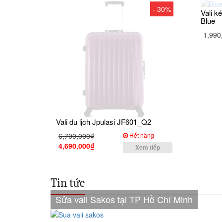
- 30%
Vali 
Blue
1,990
Vali du lịch Jpulasi JF601_Q2
6,700,000₫
Hết hàng
4,690,000₫
Xem tiếp
Tin tức
Sửa vali Sakos tại TP Hồ Chí Minh