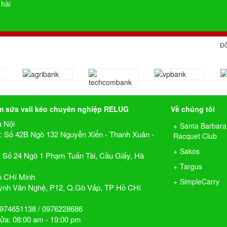
 hài
Đ
m sửa vali kéo chuyên nghiệp RELUG
Về chúng tôi
à Nội
Santa Barbara
1 : Số 42B Ngõ 132 Nguyễn Xiển - Thanh Xuân -
Racquet Club
Sakos
2: Số 24 Ngõ 1 Phạm Tuấn Tài, Cầu Giấy, Hà
Targus
ồ CHí Minh
SimpleCarry
ỳnh Văn Nghệ, P12, Q.Gò Vấp, TP Hồ CHí
:0974651138 / 0976228686
ửa: 08:00 am - 19:00 pm