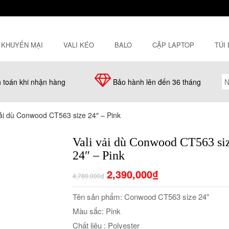
KHUYẾN MẠI
VALI KÉO
BALO
CẶP LAPTOP
TÚI
 toán khi nhận hàng
Bảo hành lên đến 36 tháng
vải dù Conwood CT563 size 24″ – Pink
Vali vải dù Conwood CT563 si
24″ – Pink
2,390,000₫
4,780,000₫
Tên sản phẩm: Conwood CT563 size 24″
Màu sắc: Pink
Chất liệu : Polyester