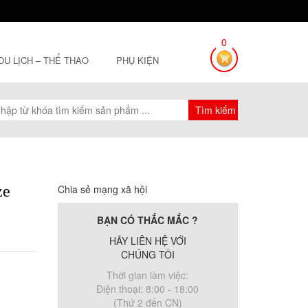
0
 DU LỊCH – THỂ THAO
PHỤ KIỆN
ze
Chia sẻ mạng xã hội
BẠN CÓ THẮC MẮC ?
HÃY LIÊN HỆ VỚI
CHÚNG TÔI
Thời gian làm việc:
Điện thoại: 8:00 - 18:00
(Thứ 2 đến CN)