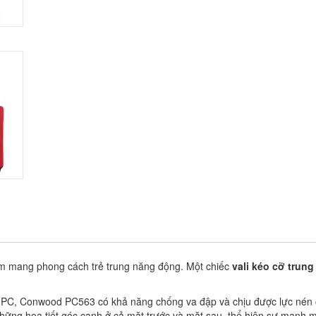
ẩm mang phong cách trẻ trung năng động. Một chiếc
vali kéo cỡ trung
 PC, Conwood PC563 có khả năng chống va đập và chịu được lực nén 
 những họa tiết góc cạnh ở cả mặt trước và mặt sau, thể hiện sự mạnh 