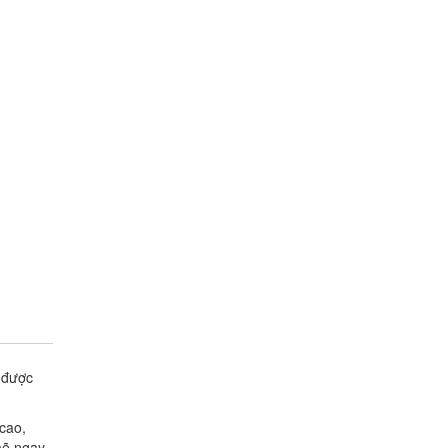
được
cao,
mẽ ngay