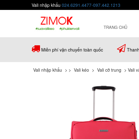
Vali nhập khẩu
024.6291.4477-097.442.1213
TRANG CHỦ
Miễn phí vận chuyển toàn quốc
Thanh
Vali nhập khẩu
>
>
Vali kéo
>
Vali cỡ trung
>
Vali 