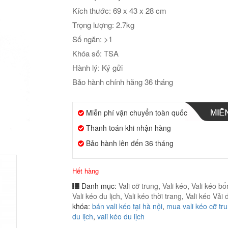
Kích thước: 69 x 43 x 28 cm
Trọng lượng: 2.7kg
Số ngăn: >1
Khóa số: TSA
Hành lý: Ký gửi
Bảo hành chính hãng 36 tháng
Miễn phí vận chuyển toàn quốc
Thanh toán khi nhận hàng
Bảo hành lên đến 36 tháng
Hết hàng
Danh mục:
Vali cỡ trung
,
Vali kéo
,
Vali kéo b
Vali kéo du lịch
,
Vali kéo thời trang
,
Vali kéo Vải 
khóa:
bán vali kéo tại hà nội
,
mua vali kéo cỡ tr
du lịch
,
vali kéo du lịch