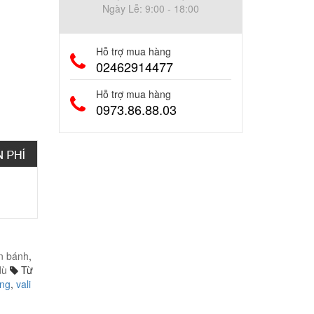
Ngày Lễ: 9:00 - 18:00
Hỗ trợ mua hàng
02462914477
Hỗ trợ mua hàng
0973.86.88.03
ốn bánh
,
dù
Từ
ung
,
vali