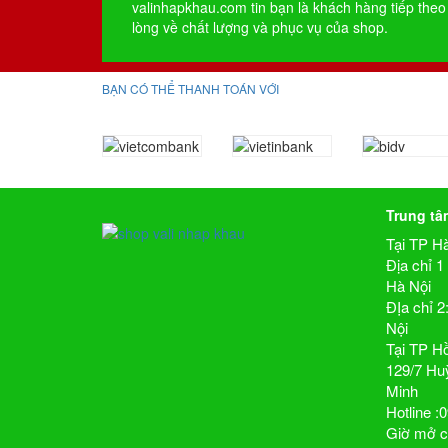
valinhapkhau.com tin bạn là khách hàng tiếp theo
lòng về chất lượng và phục vụ của shop.
BẠN CÓ THỂ THANH TOÁN VỚI
Trung tâ
Tại TP H
Địa chỉ 
Hà Nội
ĐỊa chỉ 
Nội
Tại TP H
129/7 Hu
Minh
Hotline 
Giờ mở c