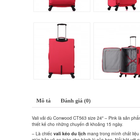
Mô tả
Đánh giá (0)
Vali vải dù Conwood CT563 size 24″ – Pink là sản ph
thiết kế cho những chuyến đi khoảng 15 ngày.
– Là chiếc
vali kéo du lịch
mang trong mình chất liệu
giúp bảo vệ an toàn cho hành lý của bạn. Nổi bật với