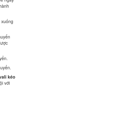
thành
n xuống
huyển
được
yển.
huyển.
ali kéo
ội với