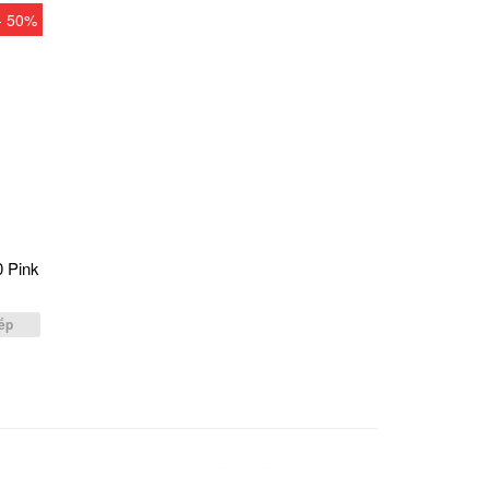
- 50%
0 Pink
g
ếp