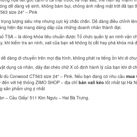
 bóng dễ dàng vệ sinh, không bám bụi, chống ánh nắng mặt trời đã tạo 
563 size 24″ – Pink
trọng lượng siêu nhẹ nhưng cực kỳ chắc chắn. Dễ dàng điều chỉnh lê
 dáng hiện đại mang dáng dấp của những doanh nhân thành đạt.
số TSA – là dòng khóa tiêu chuẩn được Tổ chức quản lý an ninh vận c
 khi kiểm tra an ninh, vali của bạn sẽ không bị cắt hay phá khóa mà 
dễ dàng di chuyển trên mọi địa hình, không phát ra tiếng ồn khi di chu
vật dụng cá nhân, dây đai chéo chữ X cố định hành lý của bạn khi di c
i vải dù Conwood CT563 size 24″ – Pink. Nếu bạn đang có nhu cầu
mua v
ãy đến với hệ thống ZIMO SHOP – địa chỉ
bán vali kéo
tốt nhất tại Hà N
g sản phẩm ưng ý nhất
àn – Cầu Giấy/ 511 Kim Ngưu – Hai Bà Trưng.
re