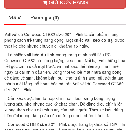
GỬI ĐƠN HÀNG
Mô tả
Đánh giá (0)
Vali vải dù Conwood CT682 size 20″ – Pink là sản phẩm mang
phong cách trẻ trung năng động. Một chiếc
vali kéo cỡ đại
được
thiết kế cho những chuyến đi khoảng 15 ngày.
– Là chiếc
vali kéo du lịch
mang trong mình chất liệu PC,
Conwood CT682 có trọng lượng siêu nhẹ . Nổi bật với những họa
tiết góc cạnh ở cả mặt trước và mặt sau, thể hiện sự mạnh mẽ
ngay từ cái nhìn đầu tiên. Đồng thời với bề mặt nhựa sáng bóng
dễ dàng vệ sinh, không bám bụi, chống ánh nắng mặt trời đã tạo
thành một tổng thể hoàn hảo có trên Vali vải dù Conwood CT682
size 20″ – Pink
– Cần kéo được làm từ hợp kim nhôm luôn sáng bóng, trọng
lượng siêu nhẹ nhưng cực kỳ chắc chắn. Dễ dàng điều chỉnh lên
xuống theo chiều dài cánh tay của mỗi người. Thiết kế kiểu dáng
hiện đại mang dáng dấp của những doanh nhân thành đạt.
– Conwood CT682 size 20″ – Pink được trang bị khóa số TSA – là