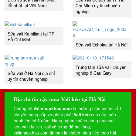
tốt nhất tại Việt Nam
Chí Minh uy tín chuyên
nghiệp
Sửa vali Kamiliant tại TP
Hồ Chí Minh
Sửa vali Echolac tại Hà Nội
Trung tâm sửa vali chuyên
nghiệp ở Cầu Giấy
Sửa vali ở Hà Nội địa chỉ
uy tín chuyên nghiệp
Địa chỉ tin cậy mua Vali kéo tại Hà Nội
Chúng tôi
Valinhapkhau.com
là thương hiệu uy tín số 1
chuyên cung cấp và phân phối
Vali kéo
cao cấp, bảo
hành lên tới 5 năm. Hàng nghìn khách hàng mua vali
kéo
vali du lich
,
vali vỏ cứng
đã hài lòng,
valinhapkhau.com tin bạn là khách hàng tiếp theo hài