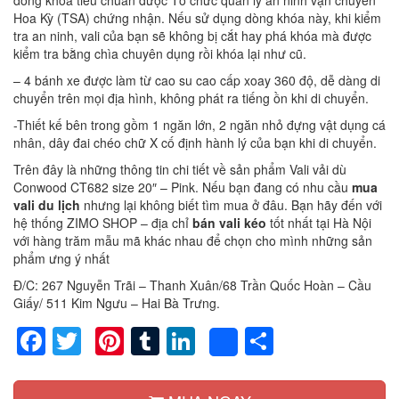
dòng khóa tiêu chuẩn được Tổ chức quản lý an ninh vận chuyển
Hoa Kỳ (TSA) chứng nhận. Nếu sử dụng dòng khóa này, khi kiểm
tra an ninh, vali của bạn sẽ không bị cắt hay phá khóa mà được
kiểm tra bằng chìa chuyên dụng rồi khóa lại như cũ.
– 4 bánh xe được làm từ cao su cao cấp xoay 360 độ, dễ dàng di
chuyển trên mọi địa hình, không phát ra tiếng ồn khi di chuyển.
-Thiết kế bên trong gồm 1 ngăn lớn, 2 ngăn nhỏ đựng vật dụng cá
nhân, dây đai chéo chữ X cố định hành lý của bạn khi di chuyển.
Trên đây là những thông tin chi tiết về sản phẩm Vali vải dù
Conwood CT682 size 20″ – Pink. Nếu bạn đang có nhu cầu
mua
vali du lịch
nhưng lại không biết tìm mua ở đâu. Bạn hãy đến với
hệ thống ZIMO SHOP – địa chỉ
bán vali kéo
tốt nhất tại Hà Nội
với hàng trăm mẫu mã khác nhau để chọn cho mình những sản
phẩm ưng ý nhất
Đ/C: 267 Nguyễn Trãi – Thanh Xuân/68 Trần Quốc Hoàn – Cầu
Giấy/ 511 Kim Ngưu – Hai Bà Trưng.
Facebook
Twitter
Pinterest
Tumblr
LinkedIn
Share
Share