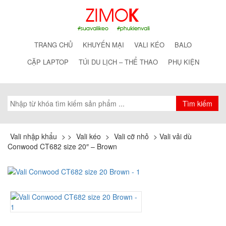
TRANG CHỦ
KHUYẾN MẠI
VALI KÉO
BALO
CẶP LAPTOP
TÚI DU LỊCH – THỂ THAO
PHỤ KIỆN
Vali nhập khẩu
>
>
Vali kéo
>
Vali cỡ nhỏ
>
Vali vải dù
Conwood CT682 size 20″ – Brown