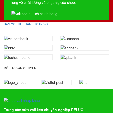
lòng về chất lượng và phục vụ của shop.
BẠN CÓ THỂ THANH TOÁN VỚI
ĐỐI TÁC VẬN CHUYỂN
Trung tâm sửa vali kéo chuyên nghiệp RELUG