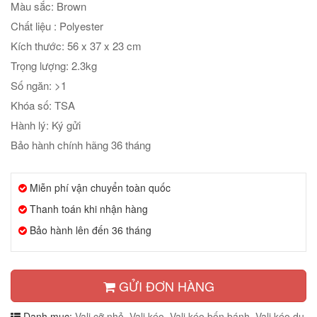
Màu sắc: Brown
Chất liệu : Polyester
Kích thước: 56 x 37 x 23 cm
Trọng lượng: 2.3kg
Số ngăn: >1
Khóa số: TSA
Hành lý: Ký gửi
Bảo hành chính hãng 36 tháng
Miễn phí vận chuyển toàn quốc
Thanh toán khi nhận hàng
Bảo hành lên đến 36 tháng
GỬI ĐƠN HÀNG
Danh mục:
Vali cỡ nhỏ
,
Vali kéo
,
Vali kéo bốn bánh
,
Vali kéo du