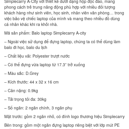
Simplecarry A-City với thiết kế dưới dạng hộp độc đáo, mang
phong cách trẻ trung năng động phù hợp với nhiều đối tượng
khách hàng như sinh viên, học sinh, nhân viên văn phòng… trong
việc bảo vệ chiếc laptop của mình và mang theo nhiều đồ dùng
cá nhân khác khi ra khỏi nhà.
Mã sản phẩm: Balo laptop Simplecarry A-city
– Ngoài việc sử dụng để đựng laptop, chúng ta có thể dùng làm
balo đi học, balo du lịch
– Chất liệu vải: Polyester trượt nước
– Có thể đựng vừa laptop từ 17.3” trở xuống
– Màu sắc: D.Grey
– Kích thước: 44 x 32 x 16 cm
– Cân nặng: 0.9kg
– Tải trọng tối đa: 30kg
– Số ngăn: 2 ngăn chính, 3 ngăn phụ
Mặt trước: gồm 2 ngăn nhỏ, có đính logo thương hiệu Simplecarry
Bên trong: gồm một ngăn đựng laptop riêng biệt với lớp mút PE