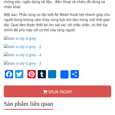
chống sốc, ngăn đựng tài liệu, điện thoại và nhiều đồ dùng cá
nhân khác
Mặt sau: Phần lưng có lớp lưới Air Mesh thoát hơi nhanh giúp cho
người dùng không cảm thấy nóng bức khi đeo trong một thời gian
dài. Quai đeo được thiết kế ôm sát vai, rất chắc chắn, có thể tùy
chỉnh để phù hợp với cơ thể của từng người.
Facebook
Twitter
Pinterest
Tumblr
LinkedIn
Share
Share
MUA NGAY
Sản phẩm liên quan