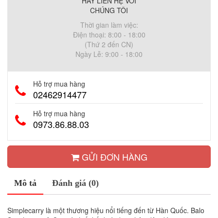
HÃY LIÊN HỆ VỚI
CHÚNG TÔI
Thời gian làm việc:
Điện thoại: 8:00 - 18:00
(Thứ 2 đến CN)
Ngày Lễ: 9:00 - 18:00
Hỗ trợ mua hàng
02462914477
Hỗ trợ mua hàng
0973.86.88.03
GỬI ĐƠN HÀNG
Mô tả
Đánh giá (0)
Simplecarry là một thương hiệu nổi tiếng đến từ Hàn Quốc. Balo