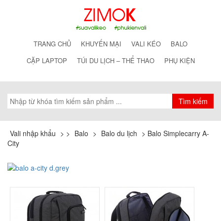
TRANG CHỦ
KHUYẾN MẠI
VALI KÉO
BALO
CẶP LAPTOP
TÚI DU LỊCH – THỂ THAO
PHỤ KIỆN
Vali nhập khẩu
>
>
Balo
>
Balo du lịch
>
Balo Simplecarry A-
City