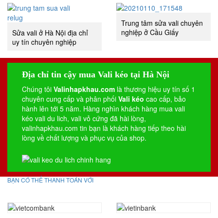
Trung tâm sửa vali chuyên
nghiệp ở Cầu Giấy
Sửa vali ở Hà Nội địa chỉ
uy tín chuyên nghiệp
Địa chỉ tin cậy mua Vali kéo tại Hà Nội
Chúng tôi
Valinhapkhau.com
là thương hiệu uy tín số 1
chuyên cung cấp và phân phối
Vali kéo
cao cấp, bảo
hành lên tới 5 năm. Hàng nghìn khách hàng mua vali
kéo
vali du lich
,
vali vỏ cứng
đã hài lòng,
valinhapkhau.com tin bạn là khách hàng tiếp theo hài
lòng về chất lượng và phục vụ của shop.
BẠN CÓ THỂ THANH TOÁN VỚI