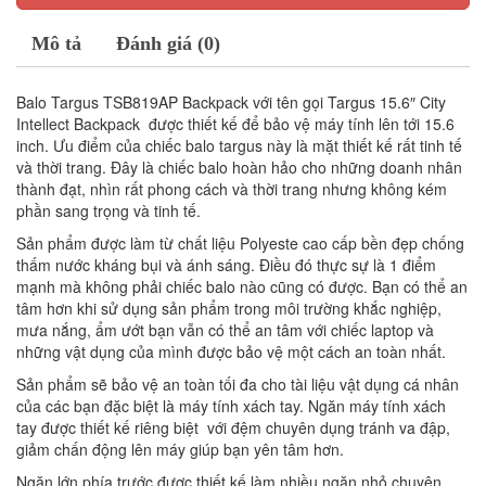
Mô tả
Đánh giá (0)
Balo Targus TSB819AP Backpack với tên gọi Targus 15.6″ City
Intellect Backpack được thiết kế để bảo vệ máy tính lên tới 15.6
inch. Ưu điểm của chiếc balo targus này là mặt thiết kế rất tinh tế
và thời trang. Đây là chiếc balo hoàn hảo cho những doanh nhân
thành đạt, nhìn rất phong cách và thời trang nhưng không kém
phần sang trọng và tinh tế.
Sản phẩm được làm từ chất liệu Polyeste cao cấp bền đẹp chống
thấm nước kháng bụi và ánh sáng. Điều đó thực sự là 1 điểm
mạnh mà không phải chiếc balo nào cũng có được. Bạn có thể an
tâm hơn khi sử dụng sản phẩm trong môi trường khắc nghiệp,
mưa nắng, ẩm ướt bạn vẫn có thể an tâm với chiếc laptop và
những vật dụng của mình được bảo vệ một cách an toàn nhất.
Sản phẩm sẽ bảo vệ an toàn tối đa cho tài liệu vật dụng cá nhân
của các bạn đặc biệt là máy tính xách tay. Ngăn máy tính xách
tay được thiết kế riêng biệt với đệm chuyên dụng tránh va đập,
giảm chấn động lên máy giúp bạn yên tâm hơn.
Ngăn lớn phía trước được thiết kế làm nhiều ngăn nhỏ chuyên