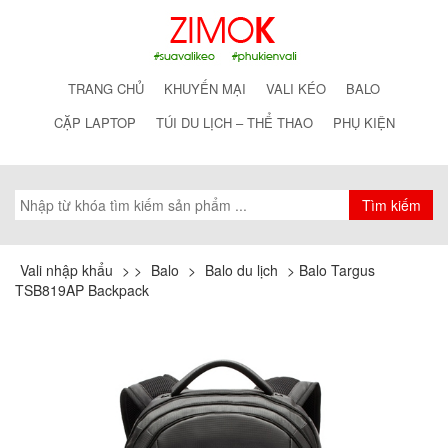
TRANG CHỦ
KHUYẾN MẠI
VALI KÉO
BALO
CẶP LAPTOP
TÚI DU LỊCH – THỂ THAO
PHỤ KIỆN
Vali nhập khẩu
>
>
Balo
>
Balo du lịch
>
Balo Targus
TSB819AP Backpack