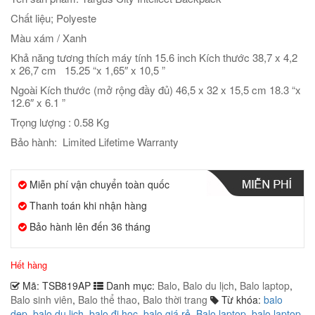
Chất liệu; Polyeste
Màu xám / Xanh
Khả năng tương thích máy tính 15.6 inch Kích thước 38,7 x 4,2
x 26,7 cm 15.25 “x 1,65″ x 10,5 ”
Ngoài Kích thước (mở rộng đầy đủ) 46,5 x 32 x 15,5 cm 18.3 “x
12.6″ x 6.1 ”
Trọng lượng : 0.58 Kg
Bảo hành: Limited Lifetime Warranty
Miễn phí vận chuyển toàn quốc
Thanh toán khi nhận hàng
Bảo hành lên đến 36 tháng
Hết hàng
Mã:
TSB819AP
Danh mục:
Balo
,
Balo du lịch
,
Balo laptop
,
Balo sinh viên
,
Balo thể thao
,
Balo thời trang
Từ khóa:
balo
dep
,
balo du lịch
,
balo đi học
,
balo giá rẻ
,
Balo laptop
,
balo laptop