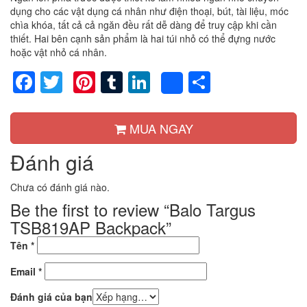
dụng cho các vật dụng cá nhân như điện thoại, bút, tài liệu, móc
chìa khóa, tất cả cả ngăn đều rất dễ dàng để truy cập khi cần
thiết. Hai bên cạnh sản phẩm là hai túi nhỏ có thể đựng nước
hoặc vật nhỏ cá nhân.
Facebook
Twitter
Pinterest
Tumblr
LinkedIn
Share
Share
MUA NGAY
Đánh giá
Chưa có đánh giá nào.
Be the first to review “Balo Targus
TSB819AP Backpack”
Tên
*
Email
*
Đánh giá của bạn