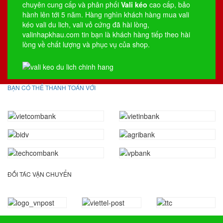
chuyên cung cấp và phân phối
Vali kéo
cao cấp, bảo
hành lên tới 5 năm. Hàng nghìn khách hàng mua vali
kéo
vali du lich
,
vali vỏ cứng
đã hài lòng,
valinhapkhau.com tin bạn là khách hàng tiếp theo hài
lòng về chất lượng và phục vụ của shop.
BẠN CÓ THỂ THANH TOÁN VỚI
ĐỐI TÁC VẬN CHUYỂN