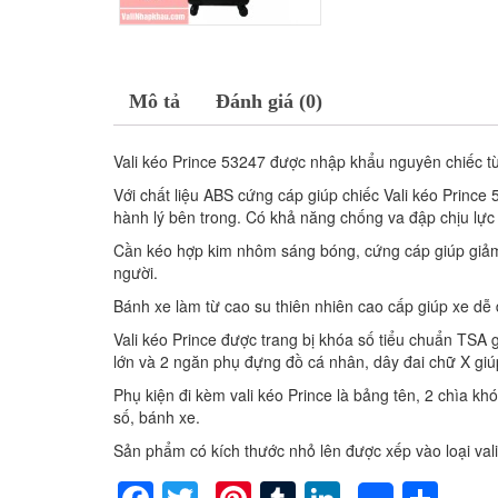
Mô tả
Đánh giá (0)
Vali kéo Prince 53247 được nhập khẩu nguyên chiếc t
Với chất liệu ABS cứng cáp giúp chiếc Vali kéo Princ
hành lý bên trong. Có khả năng chống va đập chịu lực 
Cần kéo hợp kim nhôm sáng bóng, cứng cáp giúp giảm n
người.
Bánh xe làm từ cao su thiên nhiên cao cấp giúp xe dễ 
Vali kéo Prince được trang bị khóa số tiểu chuẩn TSA
lớn và 2 ngăn phụ đựng đồ cá nhân, dây đai chữ X giúp
Phụ kiện đi kèm vali kéo Prince là bảng tên, 2 chìa
số, bánh xe.
Sản phẩm có kích thước nhỏ lên được xếp vào loại vali