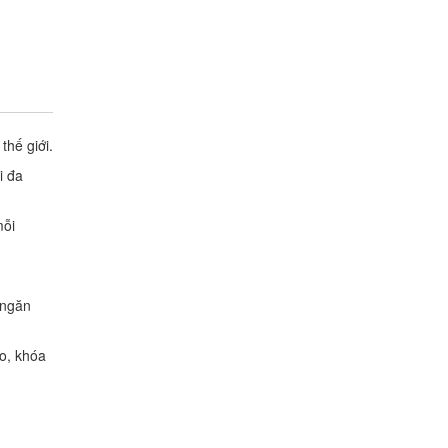
hế giới.
i đa
mỗi
 ngăn
o, khóa