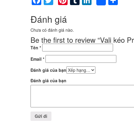
Facebook
Twitter
Pinterest
Tumblr
LinkedIn
Sha
Share
Đánh giá
Chưa có đánh giá nào.
Be the first to review “Vali kéo 
Tên
*
Email
*
Đánh giá của bạn
Đánh giá của bạn