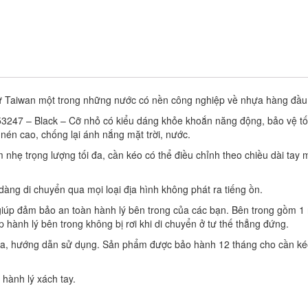
ừ Taiwan một trong những nước có nền công nghiệp về nhựa hàng đầu t
e 53247 – Black – Cỡ nhỏ có kiểu dáng khỏe khoắn năng động, bảo vệ tố
nén cao, chống lại ánh nắng mặt trời, nước.
hẹ trọng lượng tối đa, cần kéo có thể điều chỉnh theo chiều dài tay 
dàng di chuyển qua mọi loại địa hình không phát ra tiếng ồn.
 giúp đảm bảo an toàn hành lý bên trong của các bạn. Bên trong gồm 1
 hành lý bên trong không bị rơi khi di chuyển ở tư thế thẳng đứng.
 khóa, hướng dẫn sử dụng. Sản phẩm được bảo hành 12 tháng cho cần ké
 hành lý xách tay.