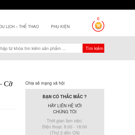
0
 DU LỊCH – THỂ THAO
PHỤ KIỆN
 – Cỡ
Chia sẻ mạng xã hội
BẠN CÓ THẮC MẮC ?
HÃY LIÊN HỆ VỚI
CHÚNG TÔI
Thời gian làm việc:
Điện thoại: 8:00 - 18:00
(Thứ 2 đến CN)