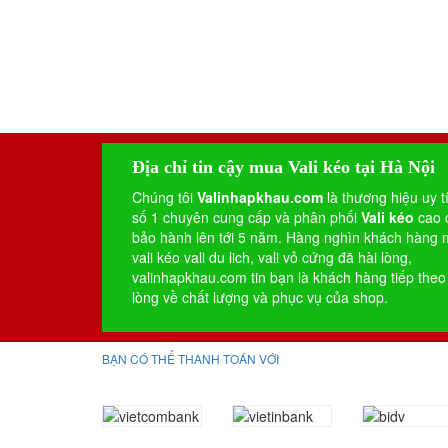
Địa chỉ tin cậy mua Vali kéo tại Hà Nội
Chúng tôi
Valinhapkhau.com
là thương hiệu uy t
số 1 chuyên cung cấp và phân phối
Vali kéo
cao 
bảo hành lên tới 5 năm. Hàng nghìn khách hàng
vali kéo
vali du lich
,
vali vỏ cứng
đã hài lòng,
valinhapkhau.com tin bạn là khách hàng tiếp theo
lòng về chất lượng và phục vụ của shop.
BẠN CÓ THỂ THANH TOÁN VỚI