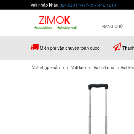
Vali nhập khẩu
024.6291.4477-097.442.1213
TRANG CHỦ
Miễn phí vận chuyển toàn quốc
Thanh
Vali nhập khẩu
>
>
Vali kéo
>
Vali cỡ nhỏ
>
Vali k