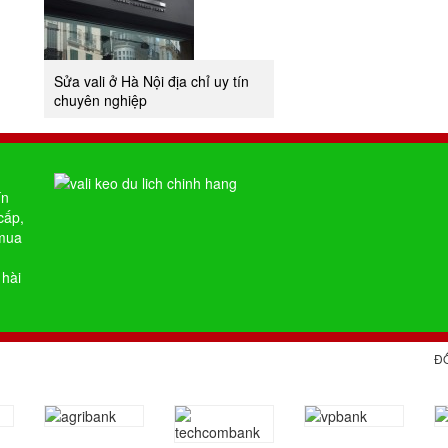
Sửa vali ở Hà Nội địa chỉ uy tín
chuyên nghiệp
ín
cấp,
 mua
 hài
Đ