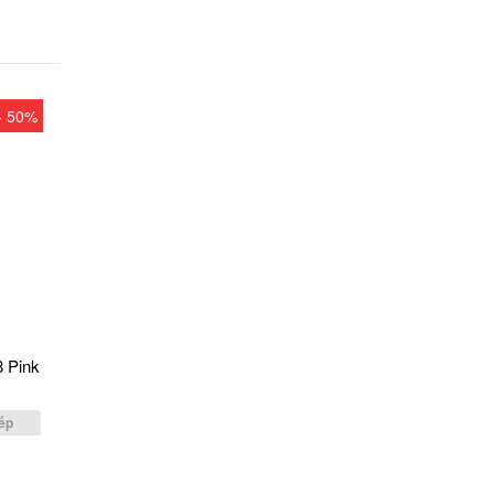
- 50%
8 Pink
g
ếp