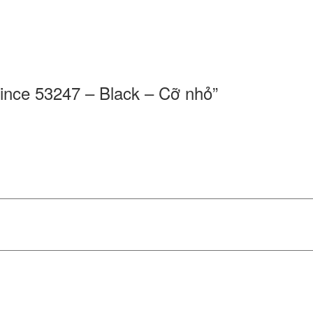
re
Prince 53247 – Black – Cỡ nhỏ”