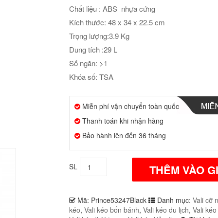
Chất liệu : ABS nhựa cứng
Kích thước: 48 x 34 x 22.5 cm
Trọng lượng:3.9 Kg
Dung tích :29 L
Số ngăn: >1
Khóa số: TSA
Miễn phí vận chuyển toàn quốc
Thanh toán khi nhận hàng
Bảo hành lên đến 36 tháng
SL
THÊM VÀO G
Mã:
Prince53247Black
Danh mục:
Vali cỡ 
kéo
,
Vali kéo bốn bánh
,
Vali kéo du lịch
,
Vali kéo