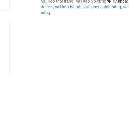
Vali kéo thời trang
,
Vali kéo Vỏ cứng
Từ khóa
du lịch
,
vali kéo hà nội
,
vali keos chính hãng
,
val
cứng