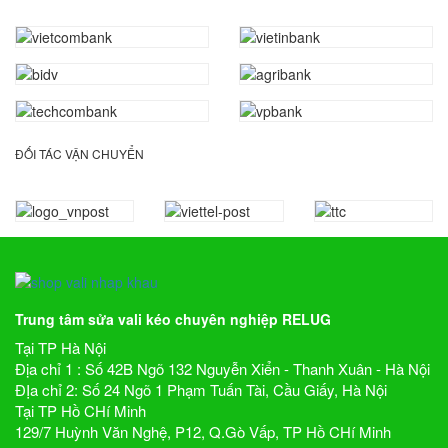
ĐỐI TÁC VẬN CHUYỂN
Trung tâm sửa vali kéo chuyên nghiệp RELUG
Tại TP Hà Nội
Địa chỉ 1 : Số 42B Ngõ 132 Nguyễn Xiển - Thanh Xuân - Hà Nội
ĐỊa chỉ 2: Số 24 Ngõ 1 Phạm Tuấn Tài, Cầu Giấy, Hà Nội
Tại TP Hồ CHí Minh
129/7 Huỳnh Văn Nghệ, P12, Q.Gò Vấp, TP Hồ CHí Minh