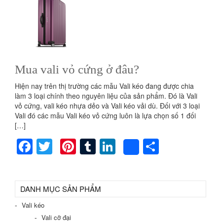
Mua vali vỏ cứng ở đâu?
Hiện nay trên thị trường các mẫu Vali kéo đang được chia
làm 3 loại chính theo nguyên liệu của sản phẩm. Đó là Vali
vỏ cứng, vali kéo nhựa dẻo và Vali kéo vải dù. Đối với 3 loại
Vali đó các mẫu Vali kéo vỏ cứng luôn là lựa chọn số 1 đối
[…]
Facebook
Twitter
Pinterest
Tumblr
LinkedIn
Share
Share
DANH MỤC SẢN PHẨM
Vali kéo
Vali cỡ đại