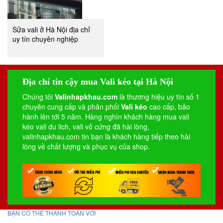
Sửa vali ở Hà Nội địa chỉ
uy tín chuyên nghiệp
Địa chỉ tin cậy mua Vali kéo tại Hà Nội
Chúng tôi
Valinhapkhau.com
là thương hiệu uy tín số 1
chuyên cung cấp và phân phối
Vali kéo
cao cấp, bảo
hành lên tới 5 năm. Hàng nghìn khách hàng mua vali
kéo
vali du lich
,
vali vỏ cứng
đã hài lòng,
valinhapkhau.com tin bạn là khách hàng tiếp theo hài
lòng về chất lượng và phục vụ của shop.
BẠN CÓ THỂ THANH TOÁN VỚI