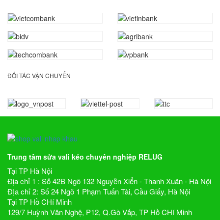
ĐỐI TÁC VẬN CHUYỂN
Trung tâm sửa vali kéo chuyên nghiệp RELUG
Tại TP Hà Nội
Địa chỉ 1 : Số 42B Ngõ 132 Nguyễn Xiển - Thanh Xuân - Hà Nội
ĐỊa chỉ 2: Số 24 Ngõ 1 Phạm Tuấn Tài, Cầu Giấy, Hà Nội
Tại TP Hồ CHí Minh
129/7 Huỳnh Văn Nghệ, P12, Q.Gò Vấp, TP Hồ CHí Minh