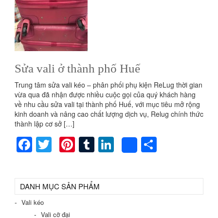
Sửa vali ở thành phố Huế
Trung tâm sửa vali kéo – phân phối phụ kiện ReLug thời gian
vừa qua đã nhận được nhiều cuộc gọi của quý khách hàng
về nhu cầu sửa vali tại thành phố Huế, với mục tiêu mở rộng
kinh doanh và nâng cao chất lượng dịch vụ, Relug chính thức
thành lập cơ sở […]
Facebook
Twitter
Pinterest
Tumblr
LinkedIn
Share
Share
DANH MỤC SẢN PHẨM
Vali kéo
Vali cỡ đại