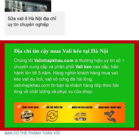
Sửa vali ở Hà Nội địa chỉ
uy tín chuyên nghiệp
Địa chỉ tin cậy mua Vali kéo tại Hà Nội
Chúng tôi
Valinhapkhau.com
là thương hiệu uy tín số 1
chuyên cung cấp và phân phối
Vali kéo
cao cấp, bảo
hành lên tới 5 năm. Hàng nghìn khách hàng mua vali
kéo
vali du lich
,
vali vỏ cứng
đã hài lòng,
valinhapkhau.com tin bạn là khách hàng tiếp theo hài
lòng về chất lượng và phục vụ của shop.
BẠN CÓ THỂ THANH TOÁN VỚI