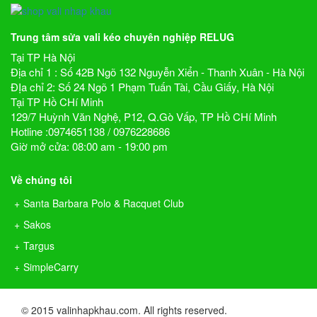
Trung tâm sửa vali kéo chuyên nghiệp RELUG
Tại TP Hà Nội
Địa chỉ 1 : Số 42B Ngõ 132 Nguyễn Xiển - Thanh Xuân - Hà Nội
ĐỊa chỉ 2: Số 24 Ngõ 1 Phạm Tuấn Tài, Cầu Giấy, Hà Nội
Tại TP Hồ CHí Minh
129/7 Huỳnh Văn Nghệ, P12, Q.Gò Vấp, TP Hồ CHí Minh
Hotline :0974651138 / 0976228686
Giờ mở cửa: 08:00 am - 19:00 pm
Về chúng tôi
Santa Barbara Polo & Racquet Club
Sakos
Targus
SimpleCarry
© 2015 valinhapkhau.com. All rights reserved.