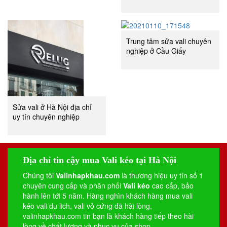
Trung tâm sửa vali chuyên
nghiệp ở Cầu Giấy
Sửa vali ở Hà Nội địa chỉ
uy tín chuyên nghiệp
Địa chỉ tin cậy mua Vali kéo tại Hà Nội
Chúng tôi
Valinhapkhau.com
là thương hiệu uy tín số 1
chuyên cung cấp và phân phối
Vali kéo
cao cấp, bảo
hành lên tới 5 năm. Hàng nghìn khách hàng mua vali
kéo
vali du lich
,
vali vỏ cứng
đã hài lòng,
valinhapkhau.com tin bạn là khách hàng tiếp theo hài
lòng về chất lượng và phục vụ của shop.