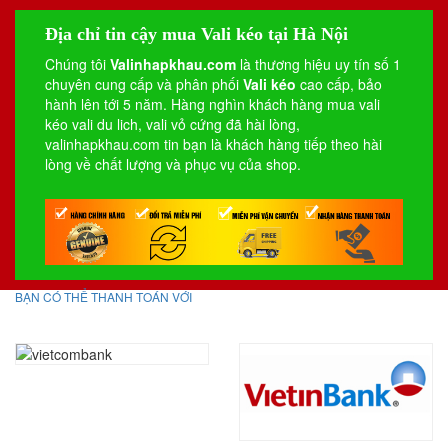
Địa chỉ tin cậy mua Vali kéo tại Hà Nội
Chúng tôi
Valinhapkhau.com
là thương hiệu uy tín số 1
chuyên cung cấp và phân phối
Vali kéo
cao cấp, bảo
hành lên tới 5 năm. Hàng nghìn khách hàng mua vali
kéo
vali du lich
,
vali vỏ cứng
đã hài lòng,
valinhapkhau.com tin bạn là khách hàng tiếp theo hài
lòng về chất lượng và phục vụ của shop.
BẠN CÓ THỂ THANH TOÁN VỚI