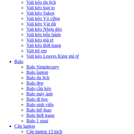
Vali kéo du lịch
Vali kéo loại to
Vali kéo Sakos
Vali kéo Vỏ cứng
Vali kéo Vải dù
Vali kéo Nhựa dẻo
Vali kéo bốn bánh
Vali kéo giá rẻ
Vali kéo thời trang
Vali trẻ em
Vali kéo Leaves King giá rẻ
Balo
Balo Simplecarry
Balo laptop
Balo du lịch
Balo đẹp
Balo cần kéo
Balo máy ảnh
Balo đi học
Balo sinh viên
Balo thể thao
Balo thời trang
Balo 1 quai
Cặp laptop
Cặp laptop 13 inch