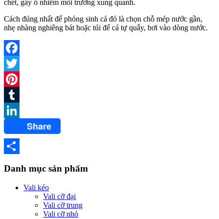
chết, gây ô nhiễm môi trường xung quanh.
Cách đúng nhất để phóng sinh cá đó là chọn chỗ mép nước gần,
nhẹ nhàng nghiêng bát hoặc túi để cá tự quẫy, bơi vào dòng nước.
Facebook
Twitter
Pinterest
Tumblr
Share
LinkedIn
Share
Danh mục sản phẩm
Vali kéo
Vali cỡ đại
Vali cỡ trung
Vali cỡ nhỏ