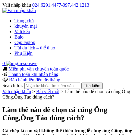
Vali nhập khẩu
024.6291.4477-097.442.1213
Trang chủ
khuyến mại
Vali kéo
Balo
Cặp laptop
Túi du lịch – thể thao
Phụ Kiện
0
Miễn phí vận chuyển toàn quốc
Thanh toán khi nhận hàng
Bảo hành lên đến 36 tháng
Search for:
Vali nhập khẩu
>
Bài viết mới
>
Làm thế nào để chọn cá cúng Ông
Công,Ông Táo đúng cách?
Làm thế nào để chọn cá cúng Ông
Công,Ông Táo đúng cách?
Cá chép là con vật không thể thiếu trong lễ cúng ông Công, ông