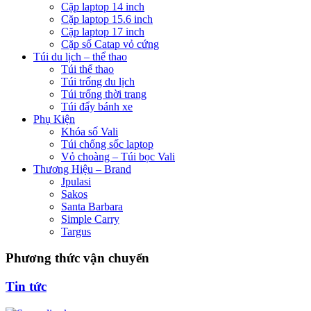
Cặp laptop 14 inch
Cặp laptop 15.6 inch
Cặp laptop 17 inch
Cặp số Catap vỏ cứng
Túi du lịch – thể thao
Túi thể thao
Túi trống du lịch
Túi trống thời trang
Túi đẩy bánh xe
Phụ Kiện
Khóa số Vali
Túi chống sốc laptop
Vỏ choàng – Túi bọc Vali
Thương Hiệu – Brand
Jpulasi
Sakos
Santa Barbara
Simple Carry
Targus
Phương thức vận chuyển
Tin tức