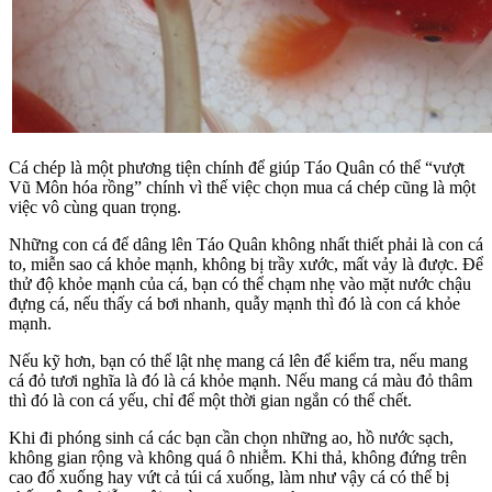
Cá chép là một phương tiện chính để giúp Táo Quân có thể “vượt
Vũ Môn hóa rồng” chính vì thế việc chọn mua cá chép cũng là một
việc vô cùng quan trọng.
Những con cá để dâng lên Táo Quân không nhất thiết phải là con cá
to, miễn sao cá khỏe mạnh, không bị trầy xước, mất vảy là được. Để
thử độ khỏe mạnh của cá, bạn có thể chạm nhẹ vào mặt nước chậu
đựng cá, nếu thấy cá bơi nhanh, quẫy mạnh thì đó là con cá khỏe
mạnh.
Nếu kỹ hơn, bạn có thể lật nhẹ mang cá lên để kiểm tra, nếu mang
cá đỏ tươi nghĩa là đó là cá khỏe mạnh. Nếu mang cá màu đỏ thâm
thì đó là con cá yếu, chỉ để một thời gian ngắn có thể chết.
Khi đi phóng sinh cá các bạn cần chọn những ao, hồ nước sạch,
không gian rộng và không quá ô nhiễm. Khi thả, không đứng trên
cao đổ xuống hay vứt cả túi cá xuống, làm như vậy cá có thể bị