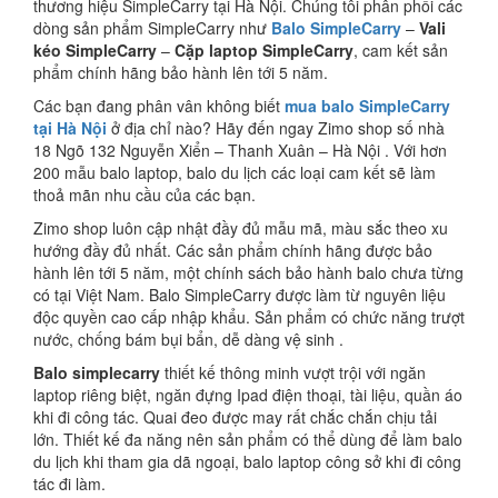
thương hiệu SimpleCarry tại Hà Nội. Chúng tôi phân phối các
dòng sản phẩm SimpleCarry như
Balo SimpleCarry
–
Vali
kéo SimpleCarry
–
Cặp laptop SimpleCarry
, cam kết sản
phẩm chính hãng bảo hành lên tới 5 năm.
Các bạn đang phân vân không biết
mua balo SimpleCarry
tại Hà Nội
ở địa chỉ nào? Hãy đến ngay Zimo shop số nhà
18 Ngõ 132 Nguyễn Xiển – Thanh Xuân – Hà Nội . Với hơn
200 mẫu balo laptop, balo du lịch các loại cam kết sẽ làm
thoả mãn nhu cầu của các bạn.
Zimo shop luôn cập nhật đầy đủ mẫu mã, màu sắc theo xu
hướng đầy đủ nhất. Các sản phẩm chính hãng được bảo
hành lên tới 5 năm, một chính sách bảo hành balo chưa từng
có tại Việt Nam. Balo SimpleCarry được làm từ nguyên liệu
độc quyền cao cấp nhập khẩu. Sản phẩm có chức năng trượt
nước, chống bám bụi bẩn, dễ dàng vệ sinh .
Balo simplecarry
thiết kế thông minh vượt trội với ngăn
laptop riêng biệt, ngăn đựng Ipad điện thoại, tài liệu, quần áo
khi đi công tác. Quai đeo được may rất chắc chắn chịu tải
lớn. Thiết kế đa năng nên sản phẩm có thể dùng để làm balo
du lịch khi tham gia dã ngoại, balo laptop công sở khi đi công
tác đi làm.