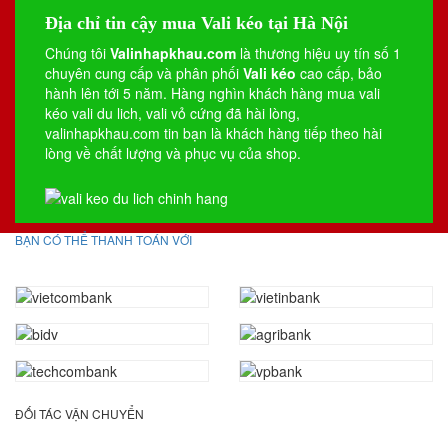
Địa chỉ tin cậy mua Vali kéo tại Hà Nội
Chúng tôi
Valinhapkhau.com
là thương hiệu uy tín số 1
chuyên cung cấp và phân phối
Vali kéo
cao cấp, bảo
hành lên tới 5 năm. Hàng nghìn khách hàng mua vali
kéo
vali du lich
,
vali vỏ cứng
đã hài lòng,
valinhapkhau.com tin bạn là khách hàng tiếp theo hài
lòng về chất lượng và phục vụ của shop.
BẠN CÓ THỂ THANH TOÁN VỚI
ĐỐI TÁC VẬN CHUYỂN