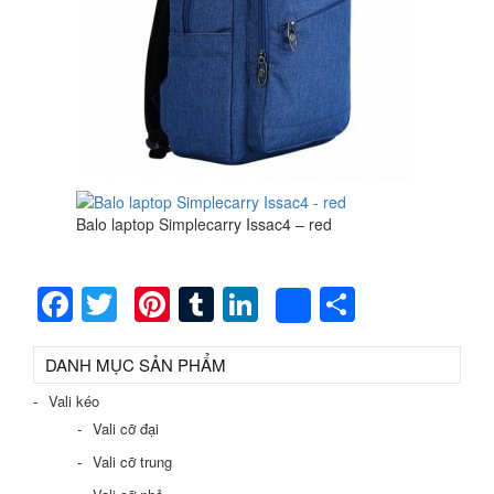
Balo laptop Simplecarry Issac4 – red
Facebook
Twitter
Pinterest
Tumblr
LinkedIn
Share
Share
DANH MỤC SẢN PHẨM
Vali kéo
Vali cỡ đại
Vali cỡ trung