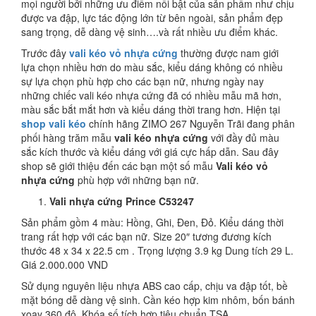
mọi người bởi những ưu điểm nổi bật của sản phẩm như chịu
được va đập, lực tác động lớn từ bên ngoài, sản phẩm đẹp
sang trọng, dễ dàng vệ sinh….và rất nhiều ưu điểm khác.
Trước đây
vali kéo vỏ nhựa cứng
thường được nam giới
lựa chọn nhiều hơn do màu sắc, kiểu dáng không có nhiều
sự lựa chọn phù hợp cho các bạn nữ, nhưng ngày nay
những chiếc vali kéo nhựa cứng đã có nhiều mẫu mã hơn,
màu sắc bắt mắt hơn và kiểu dáng thời trang hơn. Hiện tại
shop vali kéo
chính hãng ZIMO 267 Nguyễn Trãi đang phân
phối hàng trăm mẫu
vali kéo nhựa cứng
với đầy đủ màu
sắc kích thước và kiểu dáng với giá cực hấp dẫn. Sau đây
shop sẽ giới thiệu đến các bạn một số mẫu
Vali kéo vỏ
nhựa cứng
phù hợp với những bạn nữ.
Vali nhựa cứng Prince C53247
Sản phẩm gồm 4 màu: Hồng, Ghi, Đen, Đỏ. Kiểu dáng thời
trang rất hợp với các bạn nữ. Size 20″ tương đương kích
thước 48 x 34 x 22.5 cm . Trọng lượng 3.9 kg Dung tích 29 L.
Giá 2.000.000 VND
Sử dụng nguyên liệu nhựa ABS cao cấp, chịu va đập tốt, bề
mặt bóng dễ dàng vệ sinh. Cần kéo hợp kim nhôm, bốn bánh
xoay 360 độ. Khóa số tích hợp tiêu chuẩn TSA