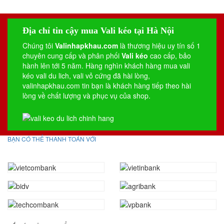
Địa chỉ tin cậy mua Vali kéo tại Hà Nội
Chúng tôi
Valinhapkhau.com
là thương hiệu uy tín số 1
chuyên cung cấp và phân phối
Vali kéo
cao cấp, bảo
hành lên tới 5 năm. Hàng nghìn khách hàng mua vali
kéo
vali du lich
,
vali vỏ cứng
đã hài lòng,
valinhapkhau.com tin bạn là khách hàng tiếp theo hài
lòng về chất lượng và phục vụ của shop.
BẠN CÓ THỂ THANH TOÁN VỚI