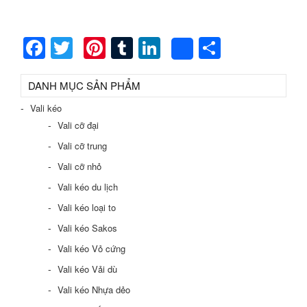
Facebook
Twitter
Pinterest
Tumblr
LinkedIn
Share
Share
DANH MỤC SẢN PHẨM
Vali kéo
Vali cỡ đại
Vali cỡ trung
Vali cỡ nhỏ
Vali kéo du lịch
Vali kéo loại to
Vali kéo Sakos
Vali kéo Vỏ cứng
Vali kéo Vải dù
Vali kéo Nhựa dẻo