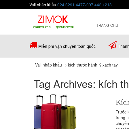
Vali nhập khẩu
024.6291.4477-097.442.1213
TRANG CHỦ
Miễn phí vận chuyển toàn quốc
Thanh
Vali nhập khẩu
>
kích thước hành lý xách tay
Tag Archives:
kích t
Kích
Trước k
trong n
chuyến