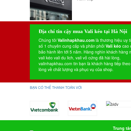
Địa chỉ tin cậy mua Vali kéo tại Hà Nội
Chúng tôi
Valinhapkhau.com
là thương hiệu uy t
số 1 chuyên cung cấp và phân phối
Vali kéo
cao 
bảo hành lên tới 5 năm. Hàng nghìn khách hàng
vali kéo
vali du lich
,
vali vỏ cứng
đã hài lòng,
valinhapkhau.com tin bạn là khách hàng tiếp theo
lòng về chất lượng và phục vụ của shop.
BẠN CÓ THỂ THANH TOÁN VỚI
Trung tâ