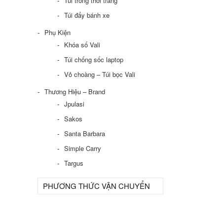
Túi trống thời trang
Túi đẩy bánh xe
Phụ Kiện
Khóa số Vali
Túi chống sốc laptop
Vỏ choàng – Túi bọc Vali
Thương Hiệu – Brand
Jpulasi
Sakos
Santa Barbara
Simple Carry
Targus
PHƯƠNG THỨC VẬN CHUYỂN