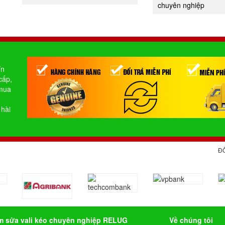
chuyên nghiệp
ín
cấp,
 mua
 hài
Đ
m sửa vali kéo chuyên nghiệp RELUG
Về chúng tôi