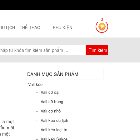
0
 DU LỊCH – THỂ THAO
PHỤ KIỆN
DANH MỤC SẢN PHẨM
Vali kéo
Vali cỡ đại
Vali cỡ trung
Vali cỡ nhỏ
Vali kéo du lịch
 là một
đầu mỗi
Vali kéo loại to
n một
Vali kéo Sakos