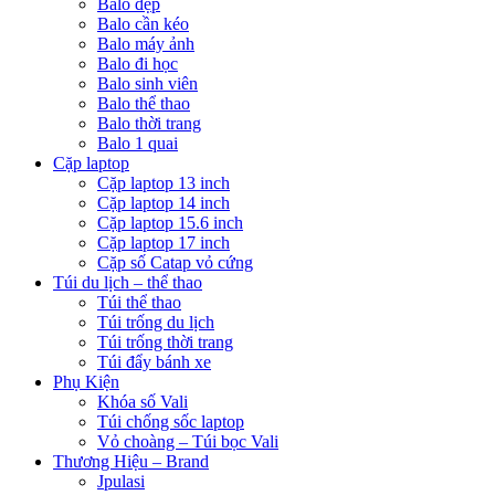
Balo đẹp
Balo cần kéo
Balo máy ảnh
Balo đi học
Balo sinh viên
Balo thể thao
Balo thời trang
Balo 1 quai
Cặp laptop
Cặp laptop 13 inch
Cặp laptop 14 inch
Cặp laptop 15.6 inch
Cặp laptop 17 inch
Cặp số Catap vỏ cứng
Túi du lịch – thể thao
Túi thể thao
Túi trống du lịch
Túi trống thời trang
Túi đẩy bánh xe
Phụ Kiện
Khóa số Vali
Túi chống sốc laptop
Vỏ choàng – Túi bọc Vali
Thương Hiệu – Brand
Jpulasi