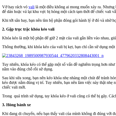
Vỡ hay rách vỏ
vali
là một điều không ai mong muốn xảy ra. Nhưng bấ
để dán hoặc vá lại khu vực bị hỏng một cách tạm thời để chiếc vali v
Khi tới sân bay, bạn nên tìm bộ phận đóng gói hành lý ở đó và nhờ họ 
2. Gặp trục trặc khóa kéo vali
Khóa kéo là một bộ phận để giữ 2 mặt của vali gắn liền vào nhau, giúp
Thông thường, khi khóa kéo của vali bị kẹt, bạn chỉ cần sử dụng một 
Tuy nhiên, khóa kéo có thể gặp một số vấn đề nghiêm trọng hơn như 
nằm vào đúng chỗ rồi sử dụng.
Sau khi sửa xong, bạn nên kéo khóa nhẹ nhàng một chút để tránh hỏ
kéo được nằm đúng vị trí. Tuy nhiên, bạn nên làm việc này thật nhẹ 
chiếc vali mới.
Trong quá trình sử dụng, tay khóa kéo ở vali cũng có thể bị gãy. Cá
3. Hỏng bánh xe
Khi đang di chuyển, nếu bạn thấy vali của mình không đi đúng với đườ