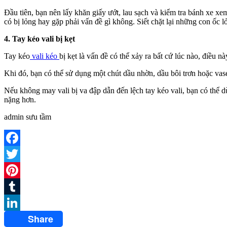
Đầu tiên, bạn nên lấy khăn giấy ướt, lau sạch và kiểm tra bánh xe x
có bị lỏng hay gặp phải vấn đề gì không. Siết chặt lại những con ốc l
4. Tay kéo vali bị kẹt
Tay kéo
vali kéo
bị kẹt là vấn đề có thể xảy ra bất cứ lúc nào, điều n
Khi đó, bạn có thể sử dụng một chút dầu nhờn, dầu bôi trơn hoặc vase
Nếu không may vali bị va đập dẫn đến lệch tay kéo vali, bạn có thể 
nặng hơn.
admin sưu tầm
Facebook
Twitter
Pinterest
Tumblr
Share
LinkedIn