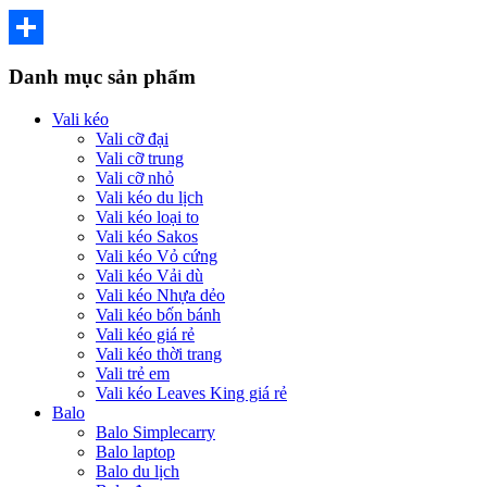
Share
Danh mục sản phẩm
Vali kéo
Vali cỡ đại
Vali cỡ trung
Vali cỡ nhỏ
Vali kéo du lịch
Vali kéo loại to
Vali kéo Sakos
Vali kéo Vỏ cứng
Vali kéo Vải dù
Vali kéo Nhựa dẻo
Vali kéo bốn bánh
Vali kéo giá rẻ
Vali kéo thời trang
Vali trẻ em
Vali kéo Leaves King giá rẻ
Balo
Balo Simplecarry
Balo laptop
Balo du lịch