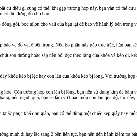
t cứ điều gì cũng có thể, khi gặp trường hợp này, bạn vẫn có thể cứu
ẫn có thể đựng đồ cho bạn.
đóng gói, bọc nilon cho vali của bạn lại để bảo vệ hành lý bên trong va
 bảo vệ đồ vật ở bên trong. Nếu bộ phận này gặp trục trặc, hẳn bạn sẽ 
chút son dưỡng hoặc sáp nên bôi dọc theo răng của khóa và kéo đi, kéo 
dây khóa kéo bị lệc hay con lăn của khóa kéo bị lỏng. Với trường hợp 
ng hóc. Còn trường hợp con lăn bị lỏng, bạn nên sử dụng kìm để bấm v
nhàng, nếu mạnh quá, bạn sẽ làm vỡ hoặc móp con lăn quá độ, lúc này, 
ch khắc phục khá đơn giản, bạn có thể dùng một chiếc kẹp giấy hay móc
ng mình đi hay lắc sang 2 bên liên tục, bạn nên tiến hành kiểm tra bá