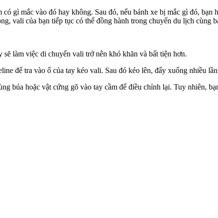
em có gì mắc vào đó hay không. Sau đó, nếu bánh xe bị mắc gì đó, bạn
ỏng, vali của bạn tiếp tục có thể đồng hành trong chuyến du lịch cùng b
ày sẽ làm việc di chuyển vali trở nên khó khăn và bất tiện hơn.
line để tra vào ổ của tay kéo vali. Sau đó kéo lên, đẩy xuống nhiều lần
dùng búa hoặc vật cứng gõ vào tay cầm để điều chỉnh lại. Tuy nhiên, 