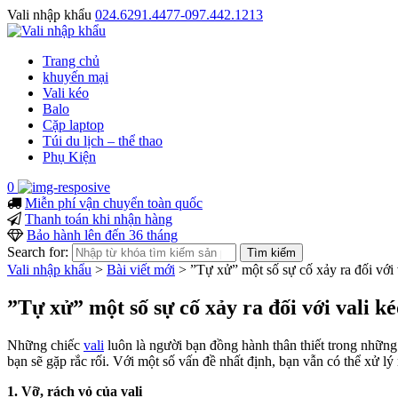
Vali nhập khẩu
024.6291.4477-097.442.1213
Trang chủ
khuyến mại
Vali kéo
Balo
Cặp laptop
Túi du lịch – thể thao
Phụ Kiện
0
Miễn phí vận chuyển toàn quốc
Thanh toán khi nhận hàng
Bảo hành lên đến 36 tháng
Search for:
Vali nhập khẩu
>
Bài viết mới
>
”Tự xử” một số sự cố xảy ra đối với 
”Tự xử” một số sự cố xảy ra đối với vali ké
Những chiếc
vali
luôn là người bạn đồng hành thân thiết trong những
bạn sẽ gặp rắc rối. Với một số vấn đề nhất định, bạn vẫn có thể xử lý
1. Vỡ, rách vỏ của vali