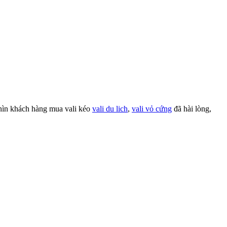
hìn khách hàng mua vali kéo
vali du lich
,
vali vỏ cứng
đã hài lòng,